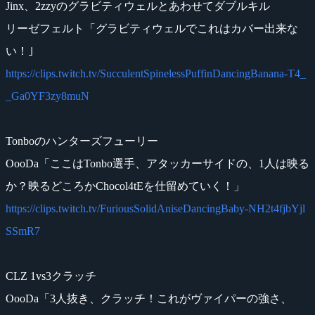
Jinx、2zzyのグラビティウェルとあわせてダブルキル
リーゼフェルト「グラビティウェルでこれはカバー出来な
い！｣
https://clips.twitch.tv/SucculentSpinelessPuffinDancingBanana-T4_
_Ga0YF3zy8muN
Tonboのハンターズフューリー
OooDa「ここはTonbo選手、アタッカーサイドの、1人は映る
か？映るどころかChocol4tEを仕留めていく！」
https://clips.twitch.tv/FuriousSolidAniseDancingBaby-NH2t4fjbYjl
SSmR7
CLZ 1vs3クラッチ
OooDa「3人抜き、クラッチ！これがヴァイパーの強さ、