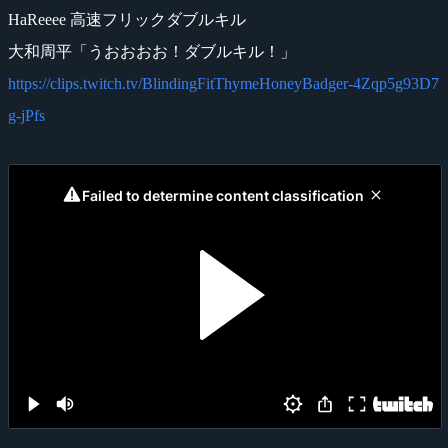
HaReeee 高速フリックダブルキル
大和周平「うおおおお！ダブルキル！」
https://clips.twitch.tv/BlindingFitThymeHoneyBadger-4Zqp5g93D7
g-jPfs