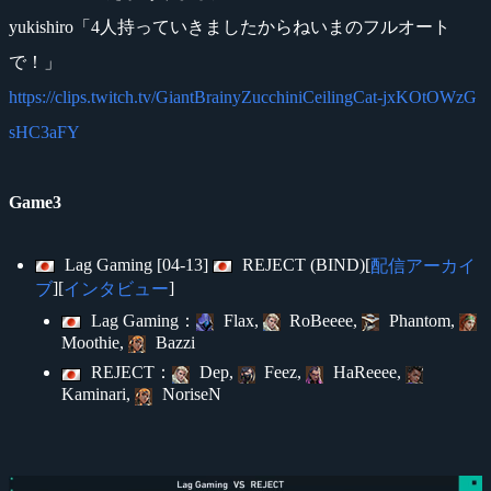
yukishiro「4人持っていきましたからねいまのフルオート
で！」
https://clips.twitch.tv/GiantBrainyZucchiniCeilingCat-jxKOtOWzG
sHC3aFY
Game3
Lag Gaming [04-13]
REJECT (BIND)[
配信アーカイ
][
]
ブ
インタビュー
Lag Gaming：
Flax,
RoBeeee,
Phantom,
Moothie,
Bazzi
REJECT：
Dep,
Feez,
HaReeee,
Kaminari,
NoriseN