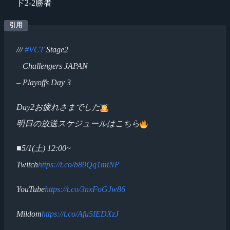
ド2-2勝者
///
#VCT
Stage2
– Challengers JAPAN
– Playoffs Day 3
Day2お疲れさまでした
明日の放送スケジュールはこちら
■5/1(土) 12:00~
Twitch
https://t.co/b89Qq1mtNP
YouTube
https://t.co/3nxFoGJw86
Mildom
https://t.co/Afu5IEDXzJ