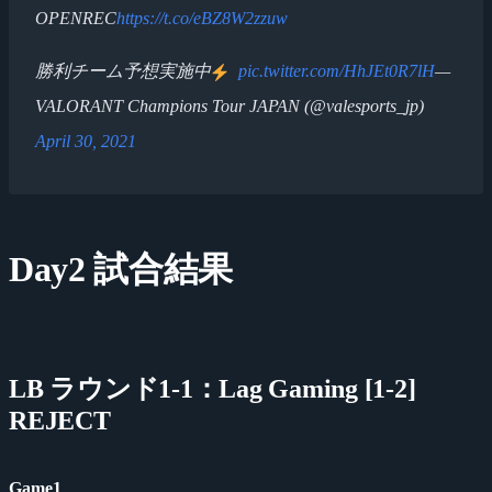
OPENREC
https://t.co/eBZ8W2zzuw
勝利チーム予想実施中
pic.twitter.com/HhJEt0R7lH
—
VALORANT Champions Tour JAPAN (@valesports_jp)
April 30, 2021
Day2 試合結果
LB ラウンド1-1：Lag Gaming [1-2]
REJECT
Game1