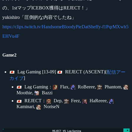
の、1stマップICEBOX獲得はREJECT！」
yukishiro「圧倒的な内容でしたね」
https://clips.twitch.tv/HandsomeBloodyPieDatSheffy-f1PqrMXwh5
EHVu4F
Game2
Lag Gaming [13-09]
REJECT (ASCENT)[
配信アー
]
カイブ
Lag Gaming：
Flax,
RoBeeee,
Phantom,
Moothie,
Bazzi
REJECT：
Dep,
Feez,
HaReeee,
Kaminari,
NoriseN