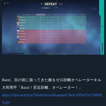
Bazzi、目の前に振ってきた敵をゼロ距離オペレーターキル
大和周平「Bazzi！至近距離、オペレーター！」
https://clips.twitch.tv/TenderSweetHamsterUWot-XIN47Ot75MMI
Yg9J