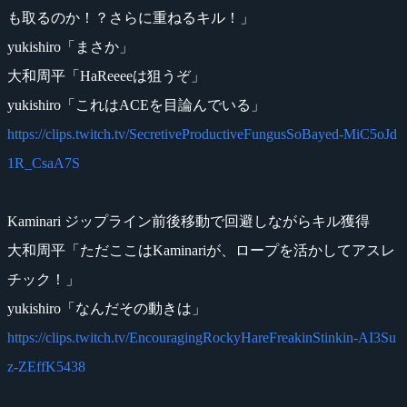
も取るのか！？さらに重ねるキル！」
yukishiro「まさか」
大和周平「HaReeeeは狙うぞ」
yukishiro「これはACEを目論んでいる」
https://clips.twitch.tv/SecretiveProductiveFungusSoBayed-MiC5oJd
1R_CsaA7S
Kaminari ジップライン前後移動で回避しながらキル獲得
大和周平「ただここはKaminariが、ロープを活かしてアスレ
チック！」
yukishiro「なんだその動きは」
https://clips.twitch.tv/EncouragingRockyHareFreakinStinkin-AI3Su
z-ZEffK5438