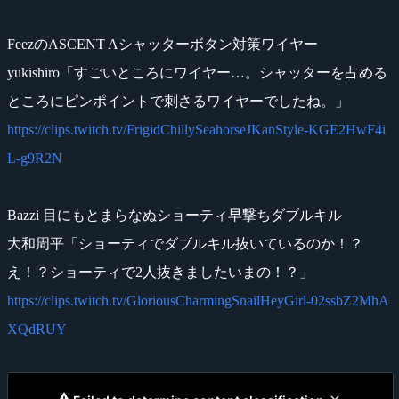
FeezのASCENT Aシャッターボタン対策ワイヤー
yukishiro「すごいところにワイヤー…。シャッターを占める
ところにピンポイントで刺さるワイヤーでしたね。」
https://clips.twitch.tv/FrigidChillySeahorseJKanStyle-KGE2HwF4i
L-g9R2N
Bazzi 目にもとまらなぬショーティ早撃ちダブルキル
大和周平「ショーティでダブルキル抜いているのか！？
え！？ショーティで2人抜きましたいまの！？」
https://clips.twitch.tv/GloriousCharmingSnailHeyGirl-02ssbZ2MhA
XQdRUY