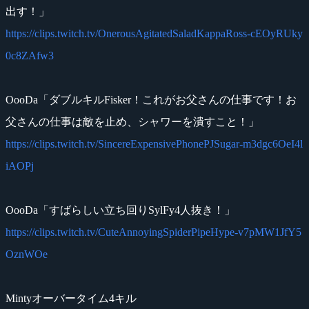
出す！」
https://clips.twitch.tv/OnerousAgitatedSaladKappaRoss-cEOyRUky
0c8ZAfw3
OooDa「ダブルキルFisker！これがお父さんの仕事です！お
父さんの仕事は敵を止め、シャワーを潰すこと！」
https://clips.twitch.tv/SincereExpensivePhonePJSugar-m3dgc6OeI4l
iAOPj
OooDa「すばらしい立ち回りSylFy4人抜き！」
https://clips.twitch.tv/CuteAnnoyingSpiderPipeHype-v7pMW1JfY5
OznWOe
Mintyオーバータイム4キル