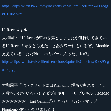
https://clips.twitch.tv/YummyInexpensiveMallardChefFrank-LtTeqg
kHBIfMe4n9
HaReeee 4キル
大和周平「HaReeeeがFlaxを落としましたが進行してきてい
るHaReeee！頭をとらえた！さあタワーにもいるぞ。Moothie
見えている！ただPhantomカバーに入った。1on3」
https://clips.twitch.tv/ResilientTenaciousSquirrelBCouch-scRxZ9Yg
uJb0pgtp
大和周平「バックサイトにはPhantom。場所が割れました。
人数をかけているが！？ダブルキル、トリプルキルうおおお
おおおおおお！Lag Gaming取りきったセカンドマップ！
Phantomの耐えがありました！」