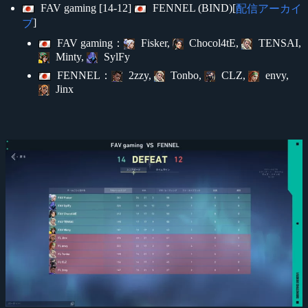
FAV gaming [14-12]
FENNEL (BIND)[
配信アーカイ
]
ブ
FAV gaming：
Fisker,
Chocol4tE,
TENSAI,
Minty,
SylFy
FENNEL：
2zzy,
Tonbo,
CLZ,
envy,
Jinx