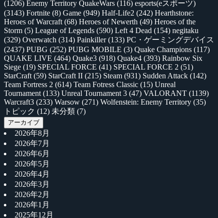
(1206)
Enemy Territory QuakeWars
(116)
esports(eスポーツ)
(3143)
Fortnite
(8)
Game
(949)
Half-Life2
(242)
Hearthstone:
Heroes of Warcraft
(68)
Heroes of Newerth
(49)
Heroes of the
Storm
(5)
League of Legends
(590)
Left 4 Dead
(154)
negitaku
(329)
Overwatch
(314)
Painkiller
(133)
PC・ゲーミングデバイス
(2437)
PUBG
(252)
PUBG MOBILE
(3)
Quake Champions
(117)
QUAKE LIVE
(464)
Quake3
(918)
Quake4
(393)
Rainbow Six
Siege
(19)
SPECIAL FORCE
(41)
SPECIAL FORCE 2
(51)
StarCraft
(59)
StarCraft II
(215)
Steam
(931)
Sudden Attack
(142)
Team Fortress 2
(614)
Team Fotress Classic
(15)
Unreal
Tournament
(133)
Unreal Tournament 3
(47)
VALORANT
(1139)
Warcraft3
(233)
Warsow
(271)
Wolfenstein: Enemy Territory
(35)
トピック
(12)
未分類
(7)
アーカイブ
2026年8月
2026年7月
2026年6月
2026年5月
2026年4月
2026年3月
2026年2月
2026年1月
2025年12月