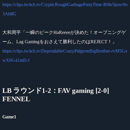
https://clips.twitch.tv/CrypticRoughGarbagePartyTime-R0Ie5pzsv9o
3Ab8G
大和周平「一瞬のピークHaReeeeが決めた！オープニングゲ
ーム、Lag Gamingをおさえて勝利したのはREJECT！」
https://clips.twitch.tv/DependableCrazyPidgeonBigBrother-rvM5Gx
wX6G41mD-f
LB ラウンド1-2：FAV gaming [2-0]
FENNEL
Game1