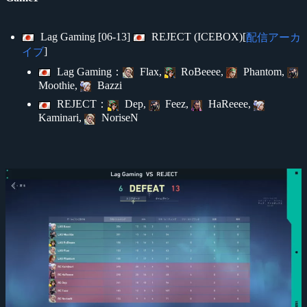
Lag Gaming [06-13]
REJECT (ICEBOX)[
配信アーカ
]
イブ
Lag Gaming：
Flax,
RoBeeee,
Phantom,
Moothie,
Bazzi
REJECT：
Dep,
Feez,
HaReeee,
Kaminari,
NoriseN