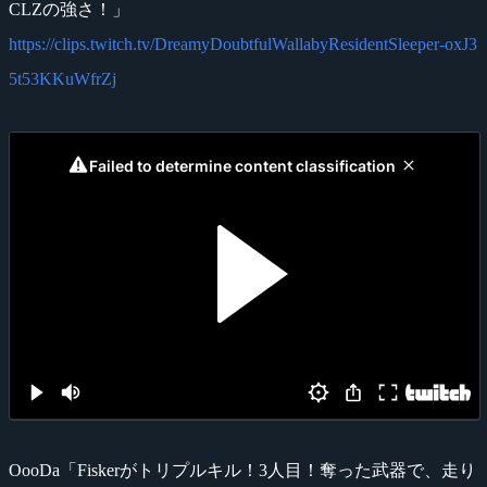
CLZの強さ！」
https://clips.twitch.tv/DreamyDoubtfulWallabyResidentSleeper-oxJ3
5t53KKuWfrZj
OooDa「Fiskerがトリプルキル！3人目！奪った武器で、走り