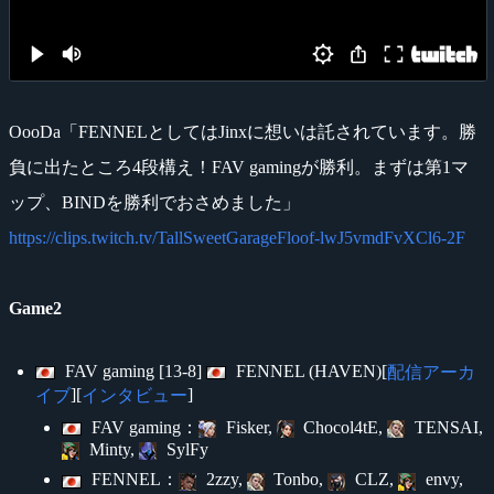
OooDa「FENNELとしてはJinxに想いは託されています。勝
負に出たところ4段構え！FAV gamingが勝利。まずは第1マ
ップ、BINDを勝利でおさめました」
https://clips.twitch.tv/TallSweetGarageFloof-lwJ5vmdFvXCl6-2F
Game2
FAV gaming [13-8]
FENNEL (HAVEN)[
配信アーカ
][
]
イブ
インタビュー
FAV gaming：
Fisker,
Chocol4tE,
TENSAI,
Minty,
SylFy
FENNEL：
2zzy,
Tonbo,
CLZ,
envy,