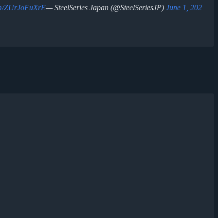
com/ZUrJoFuXrE
— SteelSeries Japan (@SteelSeriesJP)
June 1, 202