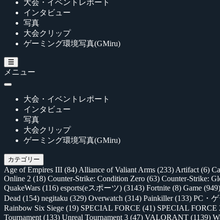
大会・イベントレポート
インタビュー
写真
大会クリップ
ゲーミング環境写真(GMiru)
メニュー
大会・イベントレポート
インタビュー
写真
大会クリップ
ゲーミング環境写真(GMiru)
カテゴリー
Age of Empires III
(84)
Alliance of Valiant Arms
(233)
Artifact
(6)
Ca
Online 2
(18)
Counter-Strike: Condition Zero
(63)
Counter-Strike: G
QuakeWars
(116)
esports(eスポーツ)
(3143)
Fortnite
(8)
Game
(949
Dead
(154)
negitaku
(329)
Overwatch
(314)
Painkiller
(133)
PC・
Rainbow Six Siege
(19)
SPECIAL FORCE
(41)
SPECIAL FORCE
Tournament
(133)
Unreal Tournament 3
(47)
VALORANT
(1139)
Wa