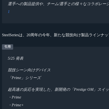
選手への製品提供や、チーム/選手との様々なコラボレー
1
SteelSeriesは、20周年の今年、新たな競技向け製品ライン
5/25 発表
競技シーン向けデバイス
「Prime」シリーズ
超高速の反応を実現した、新開発の「Prestige OM」ス
・Prime
・Prime+