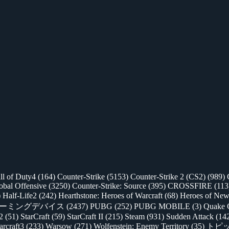
ll of Duty4
(164)
Counter-Strike
(5153)
Counter-Strike 2 (CS2)
(989)
lobal Offensive
(3250)
Counter-Strike: Source
(395)
CROSSFIRE
(113
)
Half-Life2
(242)
Hearthstone: Heroes of Warcraft
(68)
Heroes of New
ゲーミングデバイス
(2437)
PUBG
(252)
PUBG MOBILE
(3)
Quake 
 2
(51)
StarCraft
(59)
StarCraft II
(215)
Steam
(931)
Sudden Attack
(14
rcraft3
(233)
Warsow
(271)
Wolfenstein: Enemy Territory
(35)
トピ