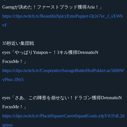
Gaengが決めた！ファーストブラッド獲得Aria！」
https://clips.twitch.tv/BeautifulSpicyEmuPupper-Qr2e7ec_J_sXWb
vF
35秒近い集団戦
eyes「やっぱりYutapon～！3キル獲得DetonatioN
FocusMe！」
https://clips.twitch.tv/CooperativeSavageButterHotPokket-ac5i0HW
vPhw-3Nr5
eyes「さあ、この陣形を崩せない！ドラゴン獲得DetonatioN
FocusMe！」
https://clips.twitch.tv/PlacidSquareCarrotSquadGoals-yfpYtUFdL2d
qepus