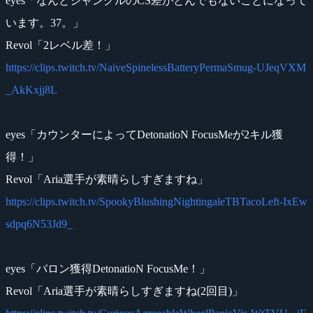
eyes「なんとジャングルのCS差がとんでもないことになって
います。37。」
Revol「2レベル差！」
https://clips.twitch.tv/NaiveSpinelessBatteryPermaSmug-UJeqVXM
_AkKxjj8L
eyes「カウンターによってDetonatioN FocusMeが2キル獲
得！」
Revol「Aria選手が素晴らしすぎますね」
https://clips.twitch.tv/SpookyBlushingNightingaleTBTacoLeft-IxEw
sdpq6N53Jd9_
eyes「バロン獲得DetonatioN FocusMe！」
Revol「Aria選手が素晴らしすぎますね(2回目)」