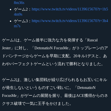
8m36s
https://www.twitch.tv/videos/1139615670?t=1h5
ゲーム2：
4m9s
https://www.twitch.tv/videos/1139615670?t=3h4
ゲーム3：
m7s
ゲーム1は、ゲーム後半に強力な力を発揮する「Rascal
Jester」に対し、「DetonatioN FocusMe」がトップレーンのア
ドバンテージからゲームを早期に支配。20キル1デスと、あ
わやパーフェクトゲームという流れで勝利となりました。
ゲーム2は、激しい集団戦が繰り広げられるもお互いにキル
が発生しないというものすごい戦いに。「DetonatioN
FocusMe」がゲームの展開を握り、最後はACE獲得からのネ
クサス破壊で一気に王手をかけました。