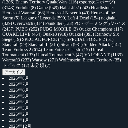
(1206)
Enemy Territory QuakeWars
(116)
esports(eスポーツ)
(3143)
Fortnite
(8)
Game
(949)
Half-Life2
(242)
Hearthstone:
Heroes of Warcraft
(68)
Heroes of Newerth
(49)
Heroes of the
Storm
(5)
League of Legends
(590)
Left 4 Dead
(154)
negitaku
(329)
Overwatch
(314)
Painkiller
(133)
PC・ゲーミングデバイス
(2437)
PUBG
(252)
PUBG MOBILE
(3)
Quake Champions
(117)
QUAKE LIVE
(464)
Quake3
(918)
Quake4
(393)
Rainbow Six
Siege
(19)
SPECIAL FORCE
(41)
SPECIAL FORCE 2
(51)
StarCraft
(59)
StarCraft II
(215)
Steam
(931)
Sudden Attack
(142)
Team Fortress 2
(614)
Team Fotress Classic
(15)
Unreal
Tournament
(133)
Unreal Tournament 3
(47)
VALORANT
(1139)
Warcraft3
(233)
Warsow
(271)
Wolfenstein: Enemy Territory
(35)
トピック
(12)
未分類
(7)
アーカイブ
2026年8月
2026年7月
2026年6月
2026年5月
2026年4月
2026年3月
2026年2月
2026年1月
2025年12月