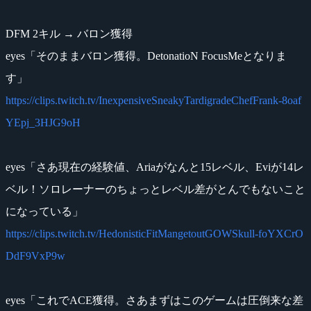
DFM 2キル → バロン獲得
eyes「そのままバロン獲得。DetonatioN FocusMeとなりま
す」
https://clips.twitch.tv/InexpensiveSneakyTardigradeChefFrank-8oaf
YEpj_3HJG9oH
eyes「さあ現在の経験値、Ariaがなんと15レベル、Eviが14レ
ベル！ソロレーナーのちょっとレベル差がとんでもないこと
になっている」
https://clips.twitch.tv/HedonisticFitMangetoutGOWSkull-foYXCrO
DdF9VxP9w
eyes「これでACE獲得。さあまずはこのゲームは圧倒来な差