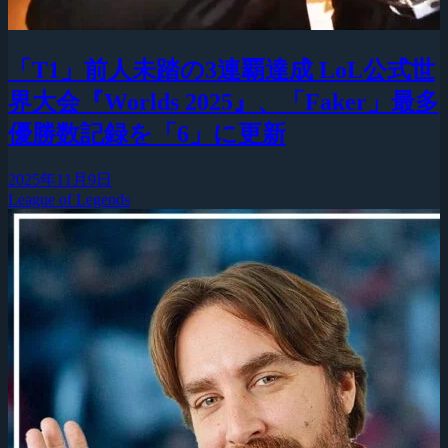
「T1」前人未踏の3連覇達成 LoL公式世
界大会『Worlds 2025』、「Faker」最多
優勝数記録を「6」に更新
2025年11月9日
League of Legends