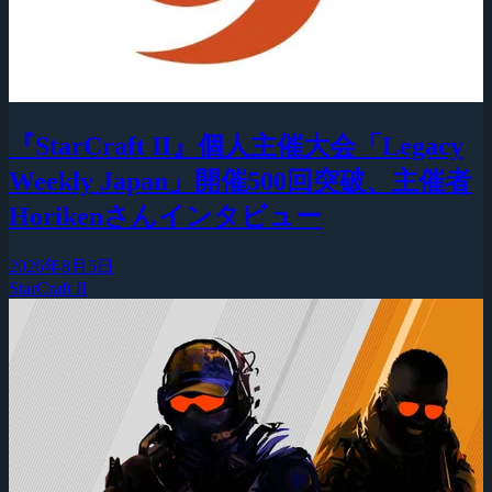
『StarCraft II』個人主催大会「Legacy
Weekly Japan」開催500回突破、主催者
Horikenさんインタビュー
2026年8月5日
StarCraft II