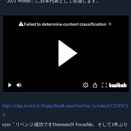
「2021 Worlds」に日本代表として出場します。
https://clips.twitch.tv/HappyRealLouseVoteNay-1uAstnyCCEiPX7j
X
eyes「リベンジ成功ですDetonatioN FocusMe。そして1年ぶり