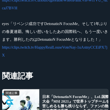
https://clips.twitch.tv/CuriousAgreeableWheelPanicVis-WtTVU_-iE
caJ7BVH
eyes「リベンジ成功ですDetonatioN FocusMe。そして1年ぶり
の春夏連覇。悔しい想いをしたあの国際戦へ、もう一度いき
ます。勝利したのはDetonatioN FocusMeとなりました！」
https://clips.twitch.tv/HappyRealLouseVoteNay-1uAstnyCCEiPX7j
X
関連記事
関連記事
日本「DetonatioN FocusMe」、LoL国際
大会『MSI 2021』で世界トップチームを
苦しめるも勝ち残りならず、ファンの熱