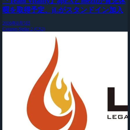
『Team Vitality』apEXとmeziiが育児休
暇を取得予定、jLがスタンドイン加入
2026年8月5日
Counter-Strike 2 (CS2)