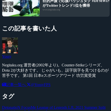
狂的声援で応援ハッシュタグ #DFMWIN
がTwitterトレンド1位を獲得
www.negitaku.org
この記事を書いた人
Yossy
Negitaku.org 運営者(2002年より)。Counter-Strikeシリーズ、
Dota 2が大好きです。 じゃがいも、誤字脱字を見つけるのが
苦手です。 第1回 日本eスポーツアワード 功労賞受賞
記事一覧へ
@YossyFPS
タグ
DetonatioN FocusMe
League of Legends
LJL 2021 Summer Split