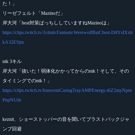
た！」
リーゼフェルト「Mazinoだ」
岸大河「heat対策ばっちししていますねMazinoは」
https://clips.twitch.tv/ArtisticFantasticWerewolfBatChest-D8YsIXxh
kA32ESjm
ntk 3キル
岸大河「抜いた！弱体化かかってからのntk！そして、その
タイミングでのntk！」
https://clips.twitch.tv/InnocentCaringTrayAMPEnergy-i6Z2myNpm
PnpNUdc
keznit、ショーストッパーの音を聞いてブラストパックジャ
ンプ回避