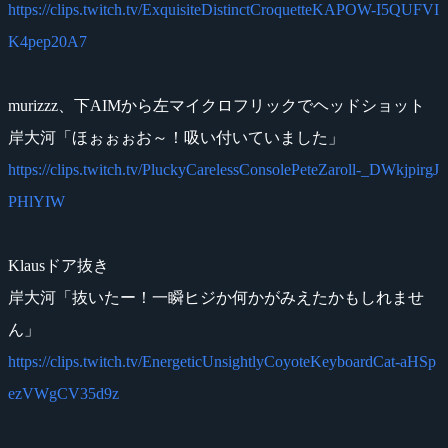
https://clips.twitch.tv/ExquisiteDistinctCroquetteKAPOW-I5QUFVI
K4pep20A7
murizzz、下AIMから左マイクロフリックでヘッドショット
岸大河「ほぉぉぉお～！吸い付いていました」
https://clips.twitch.tv/PluckyCarelessConsolePeteZaroll-_DWkjpirgJ
PHlYIW
Klausドア抜き
岸大河「抜いたー！一瞬ヒジか何かがみえたかもしれませ
ん」
https://clips.twitch.tv/EnergeticUnsightlyCoyoteKeyboardCat-aHSp
ezVWgCV35d9z