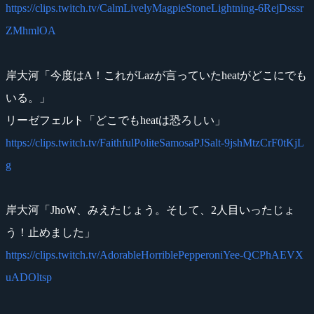
https://clips.twitch.tv/CalmLivelyMagpieStoneLightning-6RejDsssr
ZMhmlOA
岸大河「今度はA！これがLazが言っていたheatがどこにでも
いる。」
リーゼフェルト「どこでもheatは恐ろしい」
https://clips.twitch.tv/FaithfulPoliteSamosaPJSalt-9jshMtzCrF0tKjL
g
岸大河「JhoW、みえたじょう。そして、2人目いったじょ
う！止めました」
https://clips.twitch.tv/AdorableHorriblePepperoniYee-QCPhAEVX
uADOltsp