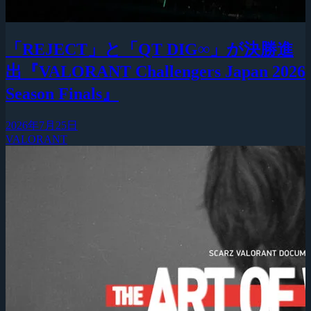
「REJECT」と「QT DIG∞」が決勝進
出『VALORANT Challengers Japan 2026
Season Finals』
2026年7月25日
VALORANT