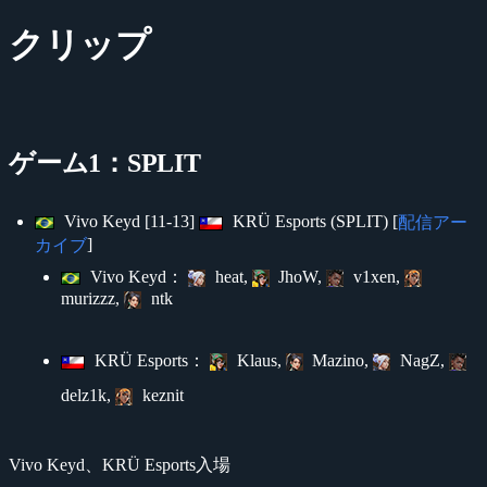
クリップ
ゲーム1：SPLIT
Vivo Keyd [11-13]
KRÜ Esports (SPLIT) [
配信アー
]
カイブ
Vivo Keyd：
heat,
JhoW,
v1xen,
murizzz,
ntk
KRÜ Esports：
Klaus,
Mazino,
NagZ,
delz1k,
keznit
Vivo Keyd、KRÜ Esports入場