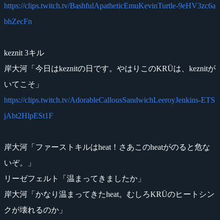
https://clips.twitch.tv/BashfulApatheticEmuKevinTurtle-9eHV3zc6a
bhZecFn
keznit 3キル
岸大河「今日はkeznitの日です。やはりこのKRÜは、keznitが
いてこそ」
https://clips.twitch.tv/AdorableCallousSandwichLeeroyJenkins-ETS
jAbt2HlpESt1F
岸大河「ファーストキルはheat！さあこのheatがのると危な
いぞ。」
リーゼフェルト「温まってきましたか」
岸大河「かなり温まってきたheat。むしろKRÜのヒートシン
クが壊れるのか」