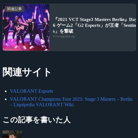
関連記事
『2021 VCT Stage3 Masters Berlin』Day
6 ゲーム2「G2 Esports」が王者「Sentine
s」を撃破
www.negitaku.org
関連サイト
VALORANT Esports
VALORANT Champions Tour 2021: Stage 3 Masters – Berlin
– Liquipedia VALORANT Wiki
この記事を書いた人