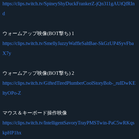
https://clips.twitch.tv/SpineyShyDuckFrankerZ-jQn311gAUtQfRIn
d
ウォームアップ映像(BOT撃ち) 1
https://clips.twitch.tv/SmellyJazzyWaffleSaltBae-SkGzUP4SyvFba
X7y
ウォームアップ映像(BOT撃ち) 2
https://clips.twitch.tv/GiftedTiredPlumberCoolStoryBob-_ruIDwKE
ltyOPo-Z
マウス＆キーボード操作映像
https://clips.twitch.tv/IntelligentSavoryTrayPMSTwin-PaC5wRKqs
kpHP1hx