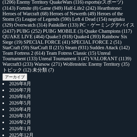
(1206)
Enemy Territory QuakeWars
(116)
esports(eスポーツ)
(3143)
Fortnite
(8)
Game
(949)
Half-Life2
(242)
Hearthstone:
Heroes of Warcraft
(68)
Heroes of Newerth
(49)
Heroes of the
Storm
(5)
League of Legends
(590)
Left 4 Dead
(154)
negitaku
(329)
Overwatch
(314)
Painkiller
(133)
PC・ゲーミングデバイス
(2437)
PUBG
(252)
PUBG MOBILE
(3)
Quake Champions
(117)
QUAKE LIVE
(464)
Quake3
(918)
Quake4
(393)
Rainbow Six
Siege
(19)
SPECIAL FORCE
(41)
SPECIAL FORCE 2
(51)
StarCraft
(59)
StarCraft II
(215)
Steam
(931)
Sudden Attack
(142)
Team Fortress 2
(614)
Team Fotress Classic
(15)
Unreal
Tournament
(133)
Unreal Tournament 3
(47)
VALORANT
(1139)
Warcraft3
(233)
Warsow
(271)
Wolfenstein: Enemy Territory
(35)
トピック
(12)
未分類
(7)
アーカイブ
2026年8月
2026年7月
2026年6月
2026年5月
2026年4月
2026年3月
2026年2月
2026年1月
2025年12月