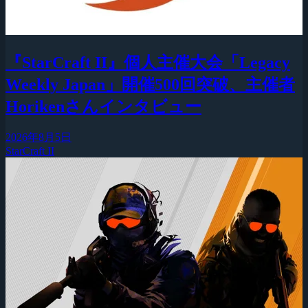
『StarCraft II』個人主催大会「Legacy
Weekly Japan」開催500回突破、主催者
Horikenさんインタビュー
2026年8月5日
StarCraft II