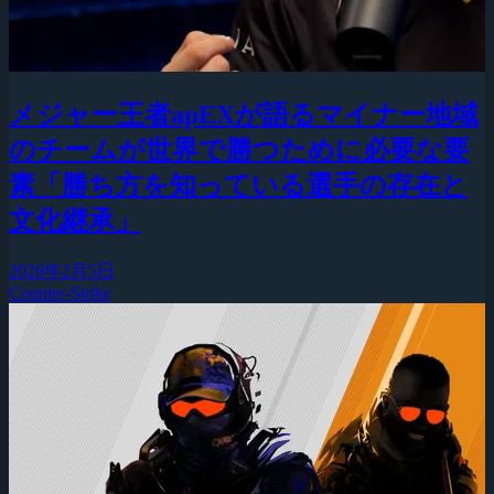
メジャー王者apEXが語るマイナー地域
のチームが世界で勝つために必要な要
素「勝ち方を知っている選手の存在と
文化継承」
2026年2月5日
Counter-Strike