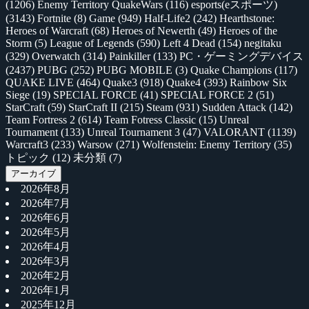
(1206)
Enemy Territory QuakeWars
(116)
esports(eスポーツ)
(3143)
Fortnite
(8)
Game
(949)
Half-Life2
(242)
Hearthstone:
Heroes of Warcraft
(68)
Heroes of Newerth
(49)
Heroes of the
Storm
(5)
League of Legends
(590)
Left 4 Dead
(154)
negitaku
(329)
Overwatch
(314)
Painkiller
(133)
PC・ゲーミングデバイス
(2437)
PUBG
(252)
PUBG MOBILE
(3)
Quake Champions
(117)
QUAKE LIVE
(464)
Quake3
(918)
Quake4
(393)
Rainbow Six
Siege
(19)
SPECIAL FORCE
(41)
SPECIAL FORCE 2
(51)
StarCraft
(59)
StarCraft II
(215)
Steam
(931)
Sudden Attack
(142)
Team Fortress 2
(614)
Team Fotress Classic
(15)
Unreal
Tournament
(133)
Unreal Tournament 3
(47)
VALORANT
(1139)
Warcraft3
(233)
Warsow
(271)
Wolfenstein: Enemy Territory
(35)
トピック
(12)
未分類
(7)
アーカイブ
2026年8月
2026年7月
2026年6月
2026年5月
2026年4月
2026年3月
2026年2月
2026年1月
2025年12月