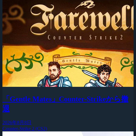
「Gentle Mates」Counter-Strikeから撤
退
2026年8月8日
Counter-Strike 2 (CS2)