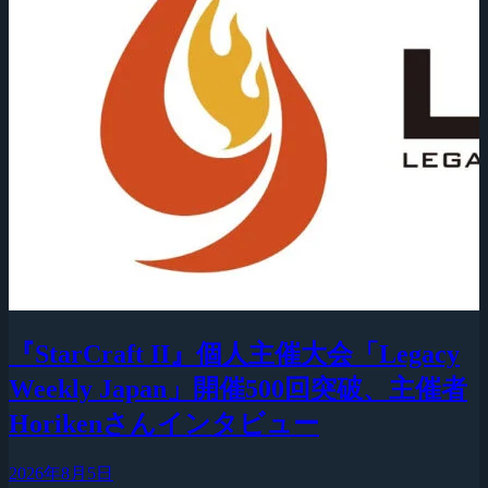
『StarCraft II』個人主催大会「Legacy
Weekly Japan」開催500回突破、主催者
Horikenさんインタビュー
2026年8月5日