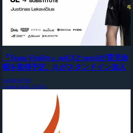
『Team Vitality』apEXとmeziiが育児休
暇を取得予定、jLがスタンドイン加入
2026年8月5日
Counter-Strike 2 (CS2)