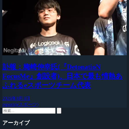
訃報：梅崎伸幸氏(『DetonatioN
FocusMe』創設者)、日本で最も情熱あ
ふれるeスポーツチーム代表
2026年8月3日
esports(eスポーツ)
アーカイブ