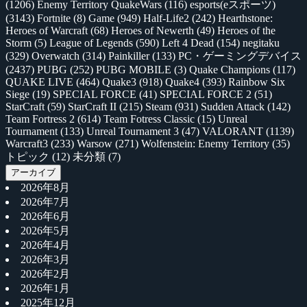
(1206)
Enemy Territory QuakeWars
(116)
esports(eスポーツ)
(3143)
Fortnite
(8)
Game
(949)
Half-Life2
(242)
Hearthstone:
Heroes of Warcraft
(68)
Heroes of Newerth
(49)
Heroes of the
Storm
(5)
League of Legends
(590)
Left 4 Dead
(154)
negitaku
(329)
Overwatch
(314)
Painkiller
(133)
PC・ゲーミングデバイス
(2437)
PUBG
(252)
PUBG MOBILE
(3)
Quake Champions
(117)
QUAKE LIVE
(464)
Quake3
(918)
Quake4
(393)
Rainbow Six
Siege
(19)
SPECIAL FORCE
(41)
SPECIAL FORCE 2
(51)
StarCraft
(59)
StarCraft II
(215)
Steam
(931)
Sudden Attack
(142)
Team Fortress 2
(614)
Team Fotress Classic
(15)
Unreal
Tournament
(133)
Unreal Tournament 3
(47)
VALORANT
(1139)
Warcraft3
(233)
Warsow
(271)
Wolfenstein: Enemy Territory
(35)
トピック
(12)
未分類
(7)
アーカイブ
2026年8月
2026年7月
2026年6月
2026年5月
2026年4月
2026年3月
2026年2月
2026年1月
2025年12月