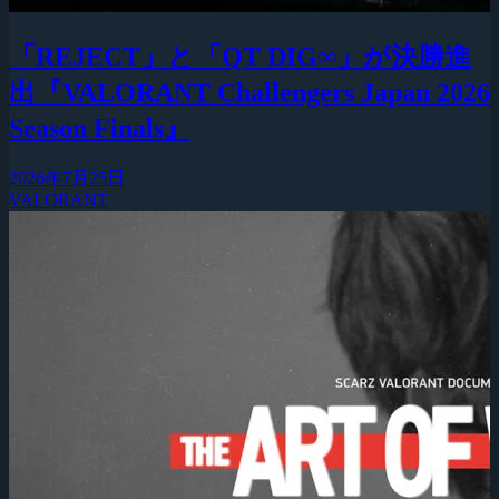
「REJECT」と「QT DIG∞」が決勝進
出『VALORANT Challengers Japan 2026
Season Finals』
2026年7月25日
VALORANT