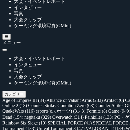
大会・イベントレポート
インタビュー
写真
大会クリップ
ゲーミング環境写真(GMiru)
メニュー
大会・イベントレポート
インタビュー
写真
大会クリップ
ゲーミング環境写真(GMiru)
カテゴリー
Age of Empires III
(84)
Alliance of Valiant Arms
(233)
Artifact
(6)
Ca
Online 2
(18)
Counter-Strike: Condition Zero
(63)
Counter-Strike: G
QuakeWars
(116)
esports(eスポーツ)
(3143)
Fortnite
(8)
Game
(949
Dead
(154)
negitaku
(329)
Overwatch
(314)
Painkiller
(133)
PC・
Rainbow Six Siege
(19)
SPECIAL FORCE
(41)
SPECIAL FORCE
Tournament
(133)
Unreal Tournament 3
(47)
VALORANT
(1139)
Wa