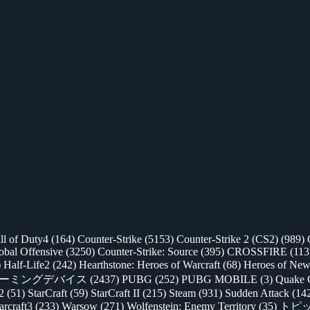
ll of Duty4
(164)
Counter-Strike
(5153)
Counter-Strike 2 (CS2)
(989)
lobal Offensive
(3250)
Counter-Strike: Source
(395)
CROSSFIRE
(113
)
Half-Life2
(242)
Hearthstone: Heroes of Warcraft
(68)
Heroes of New
ゲーミングデバイス
(2437)
PUBG
(252)
PUBG MOBILE
(3)
Quake 
 2
(51)
StarCraft
(59)
StarCraft II
(215)
Steam
(931)
Sudden Attack
(14
rcraft3
(233)
Warsow
(271)
Wolfenstein: Enemy Territory
(35)
トピ