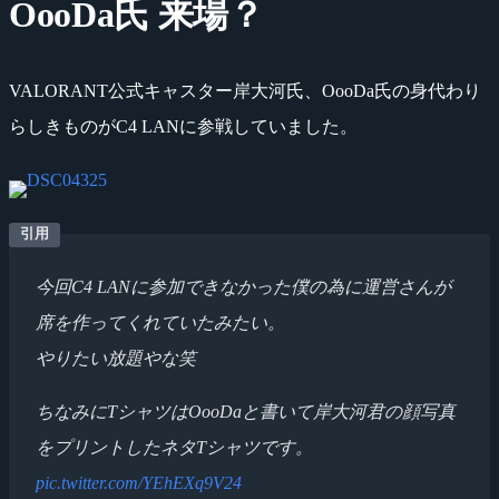
OooDa氏 来場？
VALORANT公式キャスター岸大河氏、OooDa氏の身代わり
らしきものがC4 LANに参戦していました。
今回C4 LANに参加できなかった僕の為に運営さんが
席を作ってくれていたみたい。
やりたい放題やな笑
ちなみにTシャツはOooDaと書いて岸大河君の顔写真
をプリントしたネタTシャツです。
pic.twitter.com/YEhEXq9V24