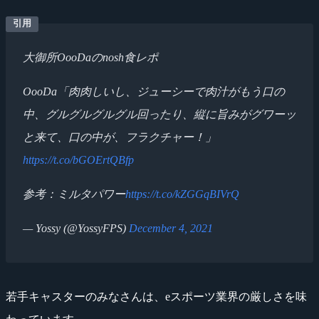
大御所OooDaのnosh食レポ
OooDa「肉肉しいし、ジューシーで肉汁がもう口の
中、グルグルグルグル回ったり、縦に旨みがグワーッ
と来て、口の中が、フラクチャー！」
https://t.co/bGOErtQBfp
参考：ミルタパワー
https://t.co/kZGGqBIVrQ
— Yossy (@YossyFPS)
December 4, 2021
若手キャスターのみなさんは、eスポーツ業界の厳しさを味