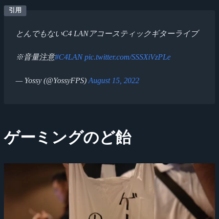
とんでもないC4 LANアコースティックギターライブ
※音量注意
#C4LAN
pic.twitter.com/SSSXiVzPLe
— Yossy (@YossyFPS)
August 15, 2022
ゲーミングのど飴