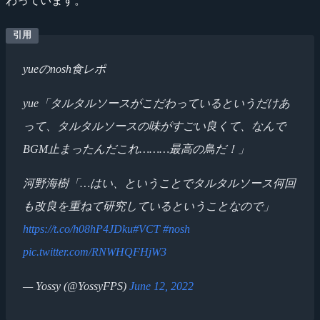
わっています。
yueのnosh食レポ
yue「タルタルソースがこだわっているというだけあ
って、タルタルソースの味がすごい良くて、なんで
BGM止まったんだこれ………最高の鳥だ！」
河野海樹「…はい、ということでタルタルソース何回
も改良を重ねて研究しているということなので」
https://t.co/h08hP4JDku
#VCT
#nosh
pic.twitter.com/RNWHQFHjW3
— Yossy (@YossyFPS)
June 12, 2022