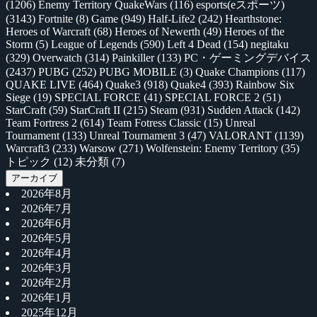
(1206)
Enemy Territory QuakeWars
(116)
esports(eスポーツ)
(3143)
Fortnite
(8)
Game
(949)
Half-Life2
(242)
Hearthstone:
Heroes of Warcraft
(68)
Heroes of Newerth
(49)
Heroes of the
Storm
(5)
League of Legends
(590)
Left 4 Dead
(154)
negitaku
(329)
Overwatch
(314)
Painkiller
(133)
PC・ゲーミングデバイス
(2437)
PUBG
(252)
PUBG MOBILE
(3)
Quake Champions
(117)
QUAKE LIVE
(464)
Quake3
(918)
Quake4
(393)
Rainbow Six
Siege
(19)
SPECIAL FORCE
(41)
SPECIAL FORCE 2
(51)
StarCraft
(59)
StarCraft II
(215)
Steam
(931)
Sudden Attack
(142)
Team Fortress 2
(614)
Team Fotress Classic
(15)
Unreal
Tournament
(133)
Unreal Tournament 3
(47)
VALORANT
(1139)
Warcraft3
(233)
Warsow
(271)
Wolfenstein: Enemy Territory
(35)
トピック
(12)
未分類
(7)
アーカイブ
2026年8月
2026年7月
2026年6月
2026年5月
2026年4月
2026年3月
2026年2月
2026年1月
2025年12月