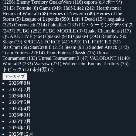
(1206)
Enemy Territory QuakeWars
(116)
esports(eスポーツ)
(3143)
Fortnite
(8)
Game
(949)
Half-Life2
(242)
Hearthstone:
Heroes of Warcraft
(68)
Heroes of Newerth
(49)
Heroes of the
Storm
(5)
League of Legends
(590)
Left 4 Dead
(154)
negitaku
(329)
Overwatch
(314)
Painkiller
(133)
PC・ゲーミングデバイス
(2437)
PUBG
(252)
PUBG MOBILE
(3)
Quake Champions
(117)
QUAKE LIVE
(464)
Quake3
(918)
Quake4
(393)
Rainbow Six
Siege
(19)
SPECIAL FORCE
(41)
SPECIAL FORCE 2
(51)
StarCraft
(59)
StarCraft II
(215)
Steam
(931)
Sudden Attack
(142)
Team Fortress 2
(614)
Team Fotress Classic
(15)
Unreal
Tournament
(133)
Unreal Tournament 3
(47)
VALORANT
(1140)
Warcraft3
(233)
Warsow
(271)
Wolfenstein: Enemy Territory
(35)
トピック
(12)
未分類
(7)
アーカイブ
2026年8月
2026年7月
2026年6月
2026年5月
2026年4月
2026年3月
2026年2月
2026年1月
2025年12月