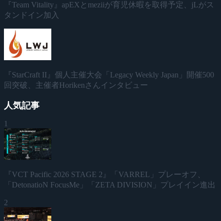
『Team Vitality』apEXとmeziiが育児休暇を取得予定、jLがス
タンドイン加入
『StarCraft II』個人主催大会「Legacy Weekly Japan」開催500
回突破、主催者Horikenさんインタビュー
人気記事
1
『VCT Pacific 2026 STAGE 2』「VARREL」プレーオフ、
「DetonatioN FocusMe」「ZETA DIVISION」プレイイン進出
2