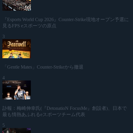
『Esports World Cup 2026』Counter-Strike現地オープン予選に
見るFPS eスポーツの原点
3
「Gentle Mates」Counter-Strikeから撤退
4
訃報：梅崎伸幸氏(『DetonatioN FocusMe』創設者)、日本で
最も情熱あふれるeスポーツチーム代表
5