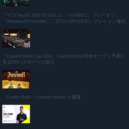
『VCT Pacific 2026 STAGE 2』「VARREL」プレーオフ、
「DetonatioN FocusMe」「ZETA DIVISION」プレイイン進出
『Esports World Cup 2026』Counter-Strike現地オープン予選に
見るFPS eスポーツの原点
「Gentle Mates」Counter-Strikeから撤退