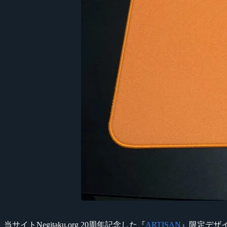
当サイトNegitaku.org 20周年記念した『
ARTISAN
』限定デザ