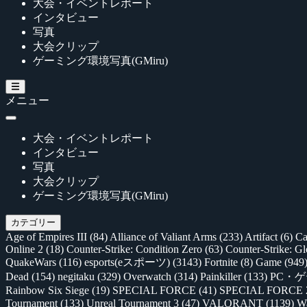
大会・イベントレポート
インタビュー
写真
大会クリップ
ゲーミング環境写真(GMiru)
メニュー
大会・イベントレポート
インタビュー
写真
大会クリップ
ゲーミング環境写真(GMiru)
カテゴリー
Age of Empires III
(84)
Alliance of Valiant Arms
(233)
Artifact
(6)
Ca
Online 2
(18)
Counter-Strike: Condition Zero
(63)
Counter-Strike: G
QuakeWars
(116)
esports(eスポーツ)
(3143)
Fortnite
(8)
Game
(949
Dead
(154)
negitaku
(329)
Overwatch
(314)
Painkiller
(133)
PC・
Rainbow Six Siege
(19)
SPECIAL FORCE
(41)
SPECIAL FORCE
Tournament
(133)
Unreal Tournament 3
(47)
VALORANT
(1139)
Wa