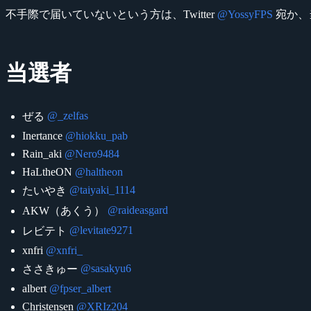
不手際で届いていないという方は、Twitter
@YossyFPS
宛か、
当選者
@_zelfas
ぜる
Inertance
@hiokku_pab
Rain_aki
@Nero9484
HaLtheON
@haltheon
@taiyaki_1114
たいやき
@raideasgard
AKW（あくう）
@levitate9271
レビテト
xnfri
@xnfri_
@sasakyu6
ささきゅー
albert
@fpser_albert
Christensen
@XRIz204