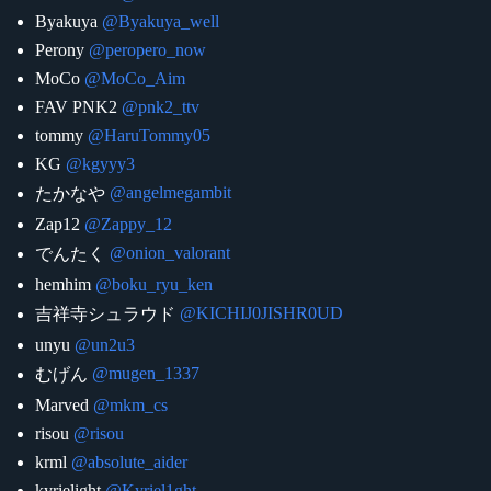
Byakuya
@Byakuya_well
Perony
@peropero_now
MoCo
@MoCo_Aim
FAV PNK2
@pnk2_ttv
tommy
@HaruTommy05
KG
@kgyyy3
@angelmegambit
たかなや
Zap12
@Zappy_12
@onion_valorant
でんたく
hemhim
@boku_ryu_ken
@KICHIJ0JISHR0UD
吉祥寺シュラウド
unyu
@un2u3
@mugen_1337
むげん
Marved
@mkm_cs
risou
@risou
krml
@absolute_aider
kyrielight
@Kyriel1ght