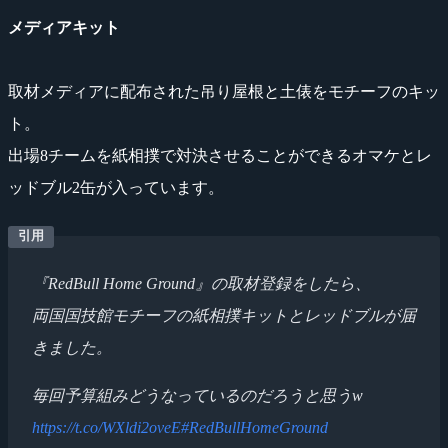
メディアキット
取材メディアに配布された吊り屋根と土俵をモチーフのキッ
ト。
出場8チームを紙相撲で対決させることができるオマケとレ
ッドブル2缶が入っています。
『RedBull Home Ground』の取材登録をしたら、
両国国技館モチーフの紙相撲キットとレッドブルが届
きました。
毎回予算組みどうなっているのだろうと思うw
https://t.co/WXldi2oveE
#RedBullHomeGround