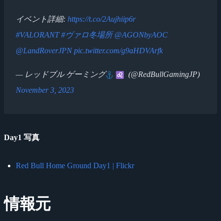
イベント詳細:
https://t.co/2Aujhiip6r
#VALORANT
#ヴァロ冬場所
@AGONbyAOC
@LandRoverJPN
pic.twitter.com/g9aHDVArfk
— レッドブル ゲーミング
(@RedBullGamingJP)
November 3, 2023
Day1 写真
Red Bull Home Ground Day1 | Flickr
情報元