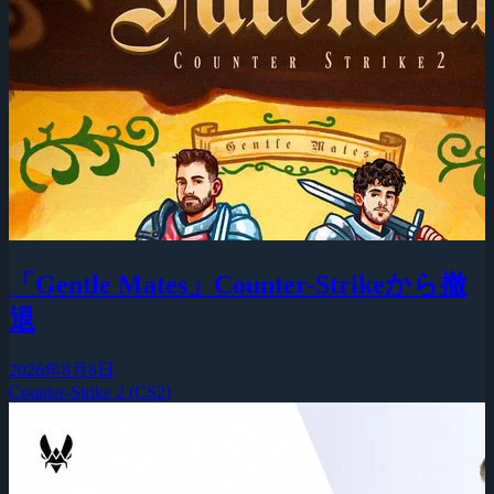
「Gentle Mates」Counter-Strikeから撤
退
2026年8月8日
Counter-Strike 2 (CS2)