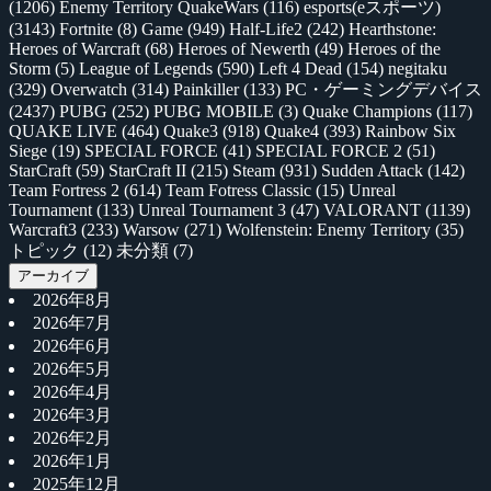
(1206)
Enemy Territory QuakeWars
(116)
esports(eスポーツ)
(3143)
Fortnite
(8)
Game
(949)
Half-Life2
(242)
Hearthstone:
Heroes of Warcraft
(68)
Heroes of Newerth
(49)
Heroes of the
Storm
(5)
League of Legends
(590)
Left 4 Dead
(154)
negitaku
(329)
Overwatch
(314)
Painkiller
(133)
PC・ゲーミングデバイス
(2437)
PUBG
(252)
PUBG MOBILE
(3)
Quake Champions
(117)
QUAKE LIVE
(464)
Quake3
(918)
Quake4
(393)
Rainbow Six
Siege
(19)
SPECIAL FORCE
(41)
SPECIAL FORCE 2
(51)
StarCraft
(59)
StarCraft II
(215)
Steam
(931)
Sudden Attack
(142)
Team Fortress 2
(614)
Team Fotress Classic
(15)
Unreal
Tournament
(133)
Unreal Tournament 3
(47)
VALORANT
(1139)
Warcraft3
(233)
Warsow
(271)
Wolfenstein: Enemy Territory
(35)
トピック
(12)
未分類
(7)
アーカイブ
2026年8月
2026年7月
2026年6月
2026年5月
2026年4月
2026年3月
2026年2月
2026年1月
2025年12月