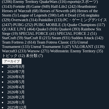
(1206)
Enemy Territory QuakeWars
(116)
esports(eスポーツ)
(3143)
Fortnite
(8)
Game
(949)
Half-Life2
(242)
Hearthstone:
Heroes of Warcraft
(68)
Heroes of Newerth
(49)
Heroes of the
Storm
(5)
League of Legends
(590)
Left 4 Dead
(154)
negitaku
(329)
Overwatch
(314)
Painkiller
(133)
PC・ゲーミングデバイス
(2437)
PUBG
(252)
PUBG MOBILE
(3)
Quake Champions
(117)
QUAKE LIVE
(464)
Quake3
(918)
Quake4
(393)
Rainbow Six
Siege
(19)
SPECIAL FORCE
(41)
SPECIAL FORCE 2
(51)
StarCraft
(59)
StarCraft II
(215)
Steam
(931)
Sudden Attack
(142)
Team Fortress 2
(614)
Team Fotress Classic
(15)
Unreal
Tournament
(133)
Unreal Tournament 3
(47)
VALORANT
(1139)
Warcraft3
(233)
Warsow
(271)
Wolfenstein: Enemy Territory
(35)
トピック
(12)
未分類
(7)
アーカイブ
2026年8月
2026年7月
2026年6月
2026年5月
2026年4月
2026年3月
2026年2月
2026年1月
2025年12月