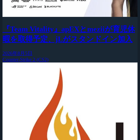
『Team Vitality』apEXとmeziiが育児休
暇を取得予定、jLがスタンドイン加入
2026年8月5日
Counter-Strike 2 (CS2)