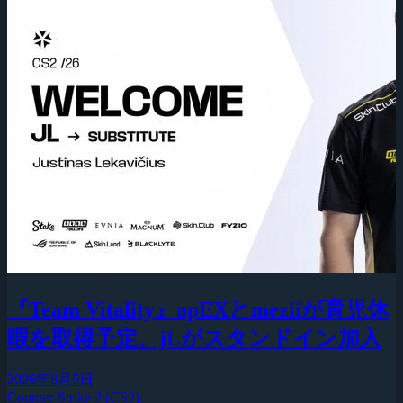
『Team Vitality』apEXとmeziiが育児休
暇を取得予定、jLがスタンドイン加入
2026年8月5日
Counter-Strike 2 (CS2)