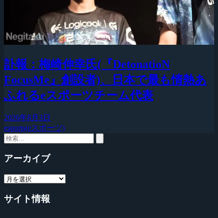
訃報：梅崎伸幸氏(『DetonatioN
FocusMe』創設者)、日本で最も情熱あ
ふれるeスポーツチーム代表
2026年8月3日
esports(eスポーツ)
アーカイブ
サイト情報