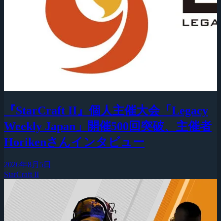
『StarCraft II』個人主催大会「Legacy
Weekly Japan」開催500回突破、主催者
Horikenさんインタビュー
2026年8月5日
StarCraft II