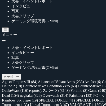
大会・イベントレポート
インタビュー
写真
大会クリップ
ゲーミング環境写真(GMiru)
メニュー
大会・イベントレポート
インタビュー
写真
大会クリップ
ゲーミング環境写真(GMiru)
カテゴリー
Age of Empires III
(84)
Alliance of Valiant Arms
(233)
Artifact
(6)
Ca
Online 2
(18)
Counter-Strike: Condition Zero
(63)
Counter-Strike: G
QuakeWars
(116)
esports(eスポーツ)
(3143)
Fortnite
(8)
Game
(949
Dead
(154)
negitaku
(329)
Overwatch
(314)
Painkiller
(133)
PC・
Rainbow Six Siege
(19)
SPECIAL FORCE
(41)
SPECIAL FORCE
Tournament
(133)
Unreal Tournament 3
(47)
VALORANT
(1139)
Wa