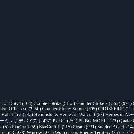
ll of Duty4
(164)
Counter-Strike
(5153)
Counter-Strike 2 (CS2)
(991)
lobal Offensive
(3250)
Counter-Strike: Source
(395)
CROSSFIRE
(113
)
Half-Life2
(242)
Hearthstone: Heroes of Warcraft
(68)
Heroes of New
ゲーミングデバイス
(2437)
PUBG
(252)
PUBG MOBILE
(3)
Quake 
 2
(51)
StarCraft
(59)
StarCraft II
(215)
Steam
(931)
Sudden Attack
(14
rcraft3
(233)
Warsow
(271)
Wolfenstein: Enemy Territory
(35)
トピ