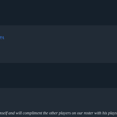
tPA
self and will compliment the other players on our roster with his playst