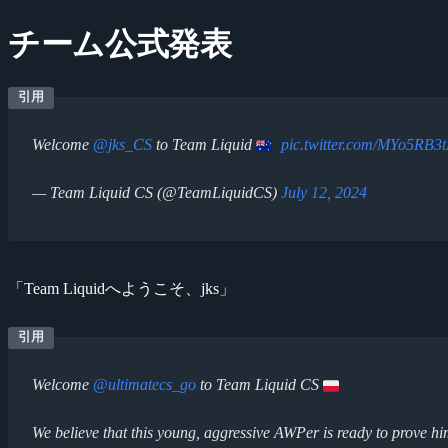
チーム公式発表
Welcome
@jks_CS
to Team Liquid
pic.twitter.com/MYo5RB3
— Team Liquid CS (@TeamLiquidCS)
July 12, 2024
「Team Liquidへようこそ、jks」
Welcome
@ultimatecs_go
to Team Liquid CS
We believe that this young, aggressive AWPer is ready to prove him