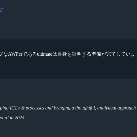
lD
。若くアグレッシブなAWPerであるultimateは自身を証明する準備
loping IGLs & processes and bringing a thoughtful, analytical approach
rward in 2024.