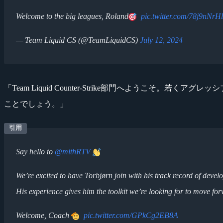
Welcome to the big leagues, Roland
pic.twitter.com/78j9nNrH
— Team Liquid CS (@TeamLiquidCS)
July 12, 2024
「Team Liquid Counter-Strike部門へようこそ
ことでしょう。」
Say hello to
@mithRTV
We’re excited to have Torbjørn join with his track record of deve
His experience gives him the toolkit we’re looking for to move fo
Welcome, Coach
pic.twitter.com/GPkCg2EB8A