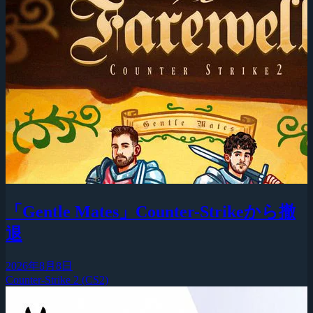
「Gentle Mates」Counter-Strikeから撤
退
2026年8月8日
Counter-Strike 2 (CS2)