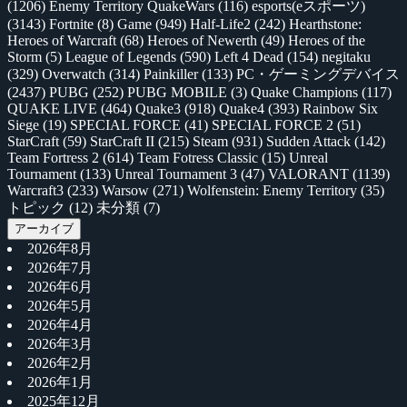
(1206)
Enemy Territory QuakeWars
(116)
esports(eスポーツ)
(3143)
Fortnite
(8)
Game
(949)
Half-Life2
(242)
Hearthstone:
Heroes of Warcraft
(68)
Heroes of Newerth
(49)
Heroes of the
Storm
(5)
League of Legends
(590)
Left 4 Dead
(154)
negitaku
(329)
Overwatch
(314)
Painkiller
(133)
PC・ゲーミングデバイス
(2437)
PUBG
(252)
PUBG MOBILE
(3)
Quake Champions
(117)
QUAKE LIVE
(464)
Quake3
(918)
Quake4
(393)
Rainbow Six
Siege
(19)
SPECIAL FORCE
(41)
SPECIAL FORCE 2
(51)
StarCraft
(59)
StarCraft II
(215)
Steam
(931)
Sudden Attack
(142)
Team Fortress 2
(614)
Team Fotress Classic
(15)
Unreal
Tournament
(133)
Unreal Tournament 3
(47)
VALORANT
(1139)
Warcraft3
(233)
Warsow
(271)
Wolfenstein: Enemy Territory
(35)
トピック
(12)
未分類
(7)
アーカイブ
2026年8月
2026年7月
2026年6月
2026年5月
2026年4月
2026年3月
2026年2月
2026年1月
2025年12月