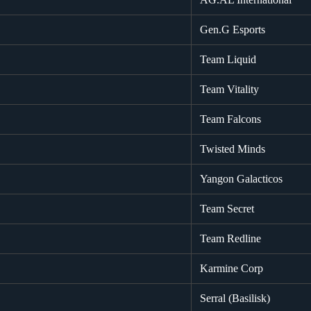
Gen.G Esports
Team Liquid
Team Vitality
Team Falcons
Twisted Minds
Yangon Galacticos
Team Secret
Team Redline
Karmine Corp
Serral (Basilisk)