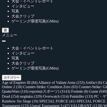
大会・イベントレポート
インタビュー
写真
大会クリップ
ゲーミング環境写真(GMiru)
メニュー
大会・イベントレポート
インタビュー
写真
大会クリップ
ゲーミング環境写真(GMiru)
カテゴリー
Age of Empires III
(84)
Alliance of Valiant Arms
(233)
Artifact
(6)
Ca
Online 2
(18)
Counter-Strike: Condition Zero
(63)
Counter-Strike: G
QuakeWars
(116)
esports(eスポーツ)
(3143)
Fortnite
(8)
Game
(949
Dead
(154)
negitaku
(329)
Overwatch
(314)
Painkiller
(133)
PC・
Rainbow Six Siege
(19)
SPECIAL FORCE
(41)
SPECIAL FORCE
Tournament
(133)
Unreal Tournament 3
(47)
VALORANT
(1139)
Wa