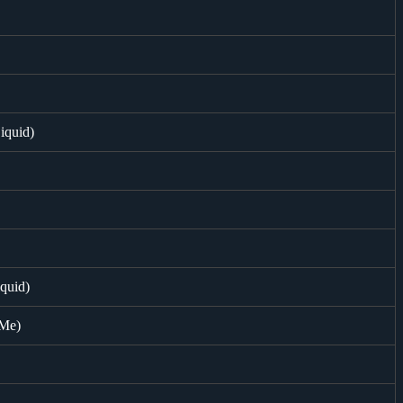
iquid)
quid)
sMe)