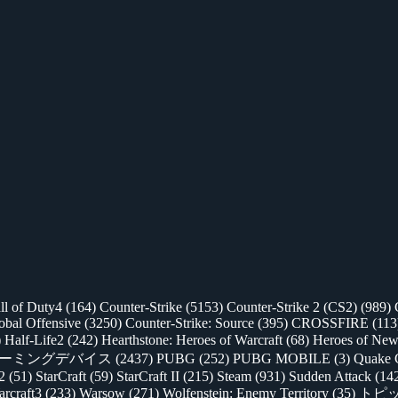
ll of Duty4
(164)
Counter-Strike
(5153)
Counter-Strike 2 (CS2)
(989)
lobal Offensive
(3250)
Counter-Strike: Source
(395)
CROSSFIRE
(113
)
Half-Life2
(242)
Hearthstone: Heroes of Warcraft
(68)
Heroes of New
ゲーミングデバイス
(2437)
PUBG
(252)
PUBG MOBILE
(3)
Quake 
 2
(51)
StarCraft
(59)
StarCraft II
(215)
Steam
(931)
Sudden Attack
(14
rcraft3
(233)
Warsow
(271)
Wolfenstein: Enemy Territory
(35)
トピ