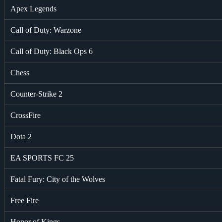
Apex Legends
Call of Duty: Warzone
Call of Duty: Black Ops 6
Chess
Counter-Strike 2
CrossFire
Dota 2
EA SPORTS FC 25
Fatal Fury: City of the Wolves
Free Fire
Honor of Kings