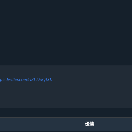
pic.twitter.com/rl3LDoQlXk
優勝