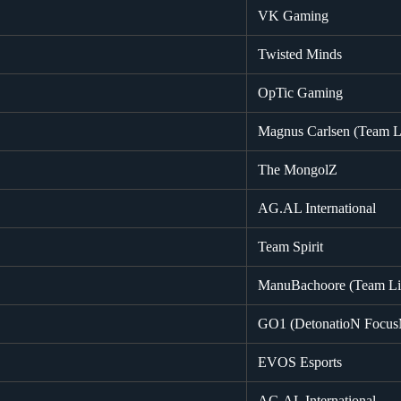
VK Gaming
Twisted Minds
OpTic Gaming
Magnus Carlsen (Team L
The MongolZ
AG.AL International
Team Spirit
ManuBachoore (Team Li
GO1 (DetonatioN Focu
EVOS Esports
AG.AL International