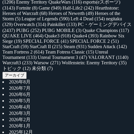
(1206)
Enemy Territory QuakeWars
(116)
esports(eスポーツ)
(3143)
Fortnite
(8)
Game
(949)
Half-Life2
(242)
Hearthstone:
Heroes of Warcraft
(68)
Heroes of Newerth
(49)
Heroes of the
Storm
(5)
League of Legends
(590)
Left 4 Dead
(154)
negitaku
(329)
Overwatch
(314)
Painkiller
(133)
PC・ゲーミングデバイス
(2437)
PUBG
(252)
PUBG MOBILE
(3)
Quake Champions
(117)
QUAKE LIVE
(464)
Quake3
(918)
Quake4
(393)
Rainbow Six
Siege
(19)
SPECIAL FORCE
(41)
SPECIAL FORCE 2
(51)
StarCraft
(59)
StarCraft II
(215)
Steam
(931)
Sudden Attack
(142)
Team Fortress 2
(614)
Team Fotress Classic
(15)
Unreal
Tournament
(133)
Unreal Tournament 3
(47)
VALORANT
(1140)
Warcraft3
(233)
Warsow
(271)
Wolfenstein: Enemy Territory
(35)
トピック
(12)
未分類
(7)
アーカイブ
2026年8月
2026年7月
2026年6月
2026年5月
2026年4月
2026年3月
2026年2月
2026年1月
2025年12月