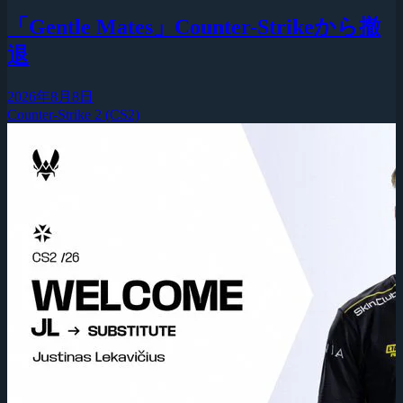
「Gentle Mates」Counter-Strikeから撤
退
2026年8月8日
Counter-Strike 2 (CS2)