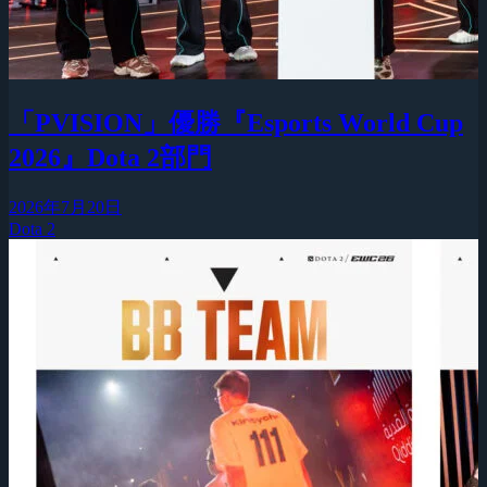
「PVISION」優勝『Esports World Cup
2026』Dota 2部門
2026年7月20日
Dota 2