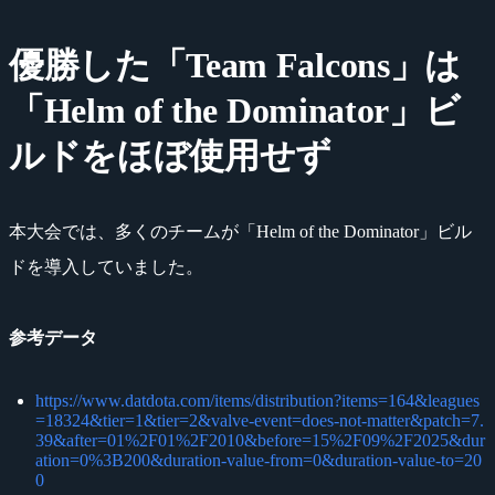
優勝した「Team Falcons」は
「Helm of the Dominator」ビ
ルドをほぼ使用せず
本大会では、多くのチームが「Helm of the Dominator」ビル
ドを導入していました。
参考データ
https://www.datdota.com/items/distribution?items=164&leagues
=18324&tier=1&tier=2&valve-event=does-not-matter&patch=7.
39&after=01%2F01%2F2010&before=15%2F09%2F2025&dur
ation=0%3B200&duration-value-from=0&duration-value-to=20
0