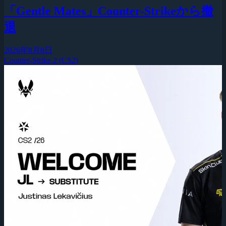
「Gentle Mates」Counter-Strikeから撤
退
2026年8月8日
Counter-Strike 2 (CS2)