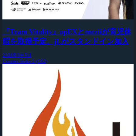
『Team Vitality』apEXとmeziiが育児休
暇を取得予定、jLがスタンドイン加入
2026年8月5日
Counter-Strike 2 (CS2)