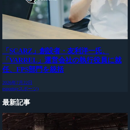
「SCARZ」創設者・友利洋一氏、
「VARREL」運営会社の執行役員に就
任、FPS部門を統括
2026年7月22日
esports(eスポーツ)
最新記事