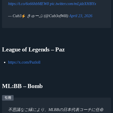
https://t.co/6o66hbMEW0
pic.twitter.com/mLjdzXHBYx
— Cub3
きゅーぶ (@Cub3ofWill)
April 23, 2026
League of Legends – Paz
https://x.com/Pazloll
ML:BB – Bomb
不思議なご縁により、MLBBの日本代表コーチに任命