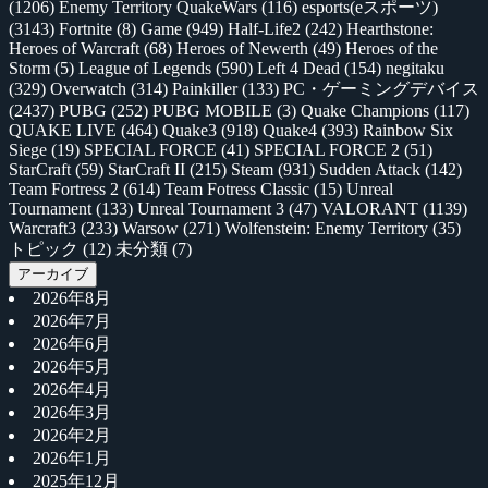
(1206)
Enemy Territory QuakeWars
(116)
esports(eスポーツ)
(3143)
Fortnite
(8)
Game
(949)
Half-Life2
(242)
Hearthstone:
Heroes of Warcraft
(68)
Heroes of Newerth
(49)
Heroes of the
Storm
(5)
League of Legends
(590)
Left 4 Dead
(154)
negitaku
(329)
Overwatch
(314)
Painkiller
(133)
PC・ゲーミングデバイス
(2437)
PUBG
(252)
PUBG MOBILE
(3)
Quake Champions
(117)
QUAKE LIVE
(464)
Quake3
(918)
Quake4
(393)
Rainbow Six
Siege
(19)
SPECIAL FORCE
(41)
SPECIAL FORCE 2
(51)
StarCraft
(59)
StarCraft II
(215)
Steam
(931)
Sudden Attack
(142)
Team Fortress 2
(614)
Team Fotress Classic
(15)
Unreal
Tournament
(133)
Unreal Tournament 3
(47)
VALORANT
(1139)
Warcraft3
(233)
Warsow
(271)
Wolfenstein: Enemy Territory
(35)
トピック
(12)
未分類
(7)
アーカイブ
2026年8月
2026年7月
2026年6月
2026年5月
2026年4月
2026年3月
2026年2月
2026年1月
2025年12月