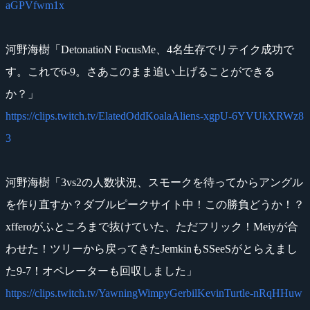
aGPVfwm1x
河野海樹「DetonatioN FocusMe、4名生存でリテイク成功で
す。これで6-9。さあこのまま追い上げることができる
か？」
https://clips.twitch.tv/ElatedOddKoalaAliens-xgpU-6YVUkXRWz8
3
河野海樹「3vs2の人数状況、スモークを待ってからアングル
を作り直すか？ダブルピークサイト中！この勝負どうか！？
xfferoがふところまで抜けていた、ただフリック！Meiyが合
わせた！ツリーから戻ってきたJemkinもSSeeSがとらえまし
た9-7！オペレーターも回収しました」
https://clips.twitch.tv/YawningWimpyGerbilKevinTurtle-nRqHHuw