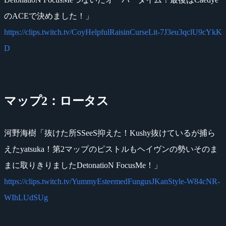
のACEで決めました！」
https://clips.twitch.tv/CoyHelpfulRaisinCurseLit-7J3eu3qclU9cYkK
D
マップ2：ロータス
河野海樹「抜けた所SSeeS抑えた！Kushy抜けているが捕ら
えたyatsuka！第2マップのピストルもヘイヴンの勢いそのま
まに取りきりましたDetonatioN FocusMe！」
https://clips.twitch.tv/YummyEsteemedFungusJKanStyle-W84cNR-
WIhLUdSUg