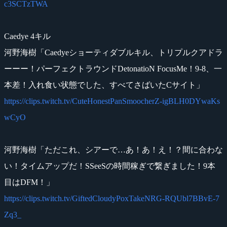
c3SCTzTWA
Caedye 4キル
河野海樹「Caedyeショーティダブルキル、トリプルクアドラ
ーーー！パーフェクトラウンドDetonatioN FocusMe！9-8、一
本差！入れ食い状態でした、すべてさばいたCサイト」
https://clips.twitch.tv/CuteHonestPanSmoocherZ-igBLH0DYwaKs
wCyO
河野海樹「ただこれ、シアーで…あ！あ！え！？間に合わな
い！タイムアップだ！SSeeSの時間稼ぎで繋ぎました！9本
目はDFM！」
https://clips.twitch.tv/GiftedCloudyPoxTakeNRG-RQUbl7BBvE-7
Zq3_