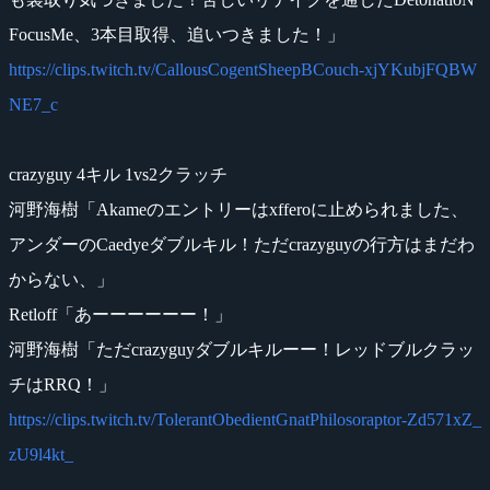
FocusMe、3本目取得、追いつきました！」
https://clips.twitch.tv/CallousCogentSheepBCouch-xjYKubjFQBW
NE7_c
crazyguy 4キル 1vs2クラッチ
河野海樹「Akameのエントリーはxfferoに止められました、
アンダーのCaedyeダブルキル！ただcrazyguyの行方はまだわ
からない、」
Retloff「あーーーーーー！」
河野海樹「ただcrazyguyダブルキルーー！レッドブルクラッ
チはRRQ！」
https://clips.twitch.tv/TolerantObedientGnatPhilosoraptor-Zd571xZ_
zU9l4kt_