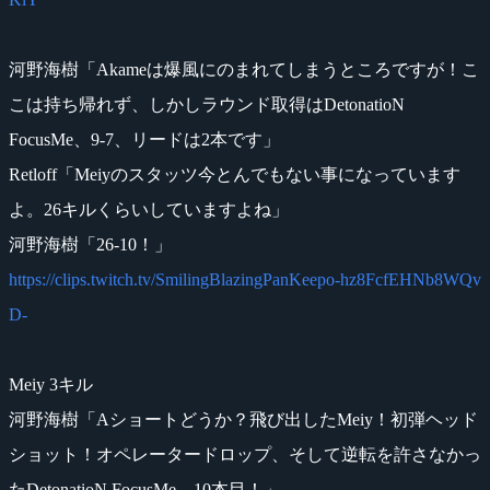
河野海樹「Akameは爆風にのまれてしまうところですが！こ
こは持ち帰れず、しかしラウンド取得はDetonatioN
FocusMe、9-7、リードは2本です」
Retloff「Meiyのスタッツ今とんでもない事になっています
よ。26キルくらいしていますよね」
河野海樹「26-10！」
https://clips.twitch.tv/SmilingBlazingPanKeepo-hz8FcfEHNb8WQv
D-
Meiy 3キル
河野海樹「Aショートどうか？飛び出したMeiy！初弾ヘッド
ショット！オペレータードロップ、そして逆転を許さなかっ
たDetonatioN FocusMe、10本目！」