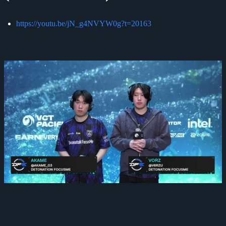
https://youtu.be/jN_g4NVYW0g?t=20163