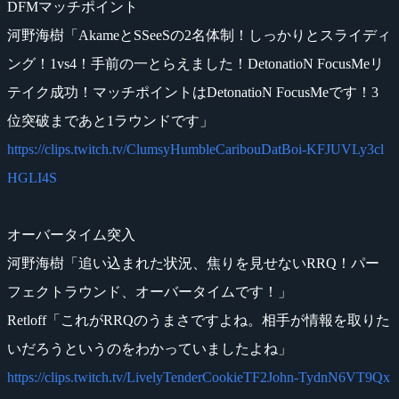
DFMマッチポイント
河野海樹「AkameとSSeeSの2名体制！しっかりとスライディ
ング！1vs4！手前の一とらえました！DetonatioN FocusMeリ
テイク成功！マッチポイントはDetonatioN FocusMeです！3
位突破まであと1ラウンドです」
https://clips.twitch.tv/ClumsyHumbleCaribouDatBoi-KFJUVLy3cl
HGLI4S
オーバータイム突入
河野海樹「追い込まれた状況、焦りを見せないRRQ！パー
フェクトラウンド、オーバータイムです！」
Retloff「これがRRQのうまさですよね。相手が情報を取りた
いだろうというのをわかっていましたよね」
https://clips.twitch.tv/LivelyTenderCookieTF2John-TydnN6VT9Qx