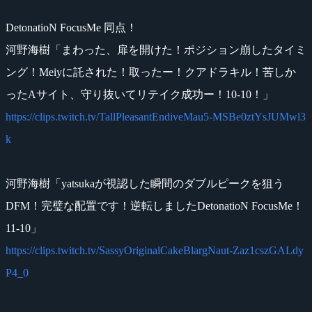
DetonatioN FocusMe 同点！
河野海樹「まわった、扉を開けた！ポジション崩したタイミ
ング！Meiyに託された！取ったー！クアドラキル！苦しか
ったAサイト、守り抜いてリテイク成功ー！10-10！」
https://clips.twitch.tv/TallPleasantEndiveMau5-MSBe0ztYsJUMwl3
k
河野海樹「yatsukaが視認した瞬間のダブルピークを狙う
DFM！完璧な配置です！逆転しましたDetonatioN FocusMe！
11-10」
https://clips.twitch.tv/SassyOriginalCakeBlargNaut-Zaz1cszGALdy
P4_0