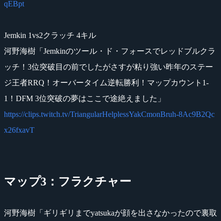
qEBpt
Jemkin 1vs2クラッチ 4キル
河野海樹「Jemkinのツール・ド・フォースでレッドブルクラ
ッチ！3位突破目の前でしたがさすが粘り強い昨年のステー
ジ王者RRQ！オーバータイム逆転勝利！マップカウント1-
1！DFM 3位突破の夢はここで途絶えました」
https://clips.twitch.tv/TriangularHelplessYakCmonBruh-8Ac9B2Qc
x26fxavT
マップ3：フラクチャー
河野海樹「ギリギリまでyatsukaが顔を出さなかったので裏取