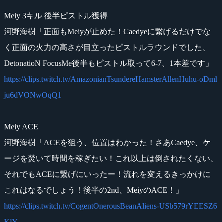
Meiy 3キル 後半ピストル獲得
河野海樹「正面もMeiyが止めた！Caedyeに繋げるだけでな
く正面の火力の高さが目立ったピストルラウンドでした、
DetonatioN FocusMe後半もピストル取って6-7、1本差です」
https://clips.twitch.tv/AmazonianTsundereHamsterAllenHuhu-oDml
ju6dVONwOqQ1
Meiy ACE
河野海樹「ACEを狙う、位置はわかった！さあCaedye、ケ
ージを焚いて時間を稼ぎたい！これ以上は倒されたくない、
それでもACEに繋げにいったー！流れを変えるきっかけに
これはなるでしょう！後半の2nd、MeiyのACE！」
https://clips.twitch.tv/CogentOnerousBeanAliens-USb579rYEESZ6
KlY