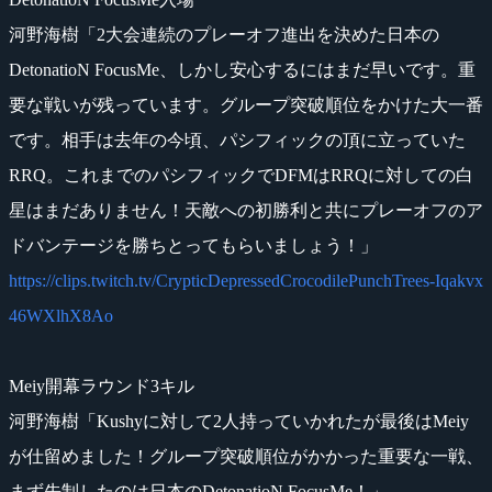
河野海樹「2大会連続のプレーオフ進出を決めた日本の
DetonatioN FocusMe、しかし安心するにはまだ早いです。重
要な戦いが残っています。グループ突破順位をかけた大一番
です。相手は去年の今頃、パシフィックの頂に立っていた
RRQ。これまでのパシフィックでDFMはRRQに対しての白
星はまだありません！天敵への初勝利と共にプレーオフのア
ドバンテージを勝ちとってもらいましょう！」
https://clips.twitch.tv/CrypticDepressedCrocodilePunchTrees-Iqakvx
46WXlhX8Ao
Meiy開幕ラウンド3キル
河野海樹「Kushyに対して2人持っていかれたが最後はMeiy
が仕留めました！グループ突破順位がかかった重要な一戦、
まず先制したのは日本のDetonatioN FocusMe！」