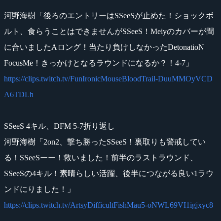
河野海樹「後ろのエントリーはSSeeSが止めた！ショックボ
ルト、食らうことはできませんがSSeeS！Meiyのカバーが間
に合いましたAロング！当たり負けしなかったDetonatioN
FocusMe！きっかけとなるラウンドになるか？！4-7」
https://clips.twitch.tv/FunIronicMouseBloodTrail-DuuMMOyVCD
A6TDLh
SSeeS 4キル、DFM 5-7折り返し
河野海樹「2on2、撃ち勝ったSSeeS！裏取りも警戒してい
る！SSeeSーー！救いました！前半のラストラウンド、
SSeeSの4キル！素晴らしい活躍、後半につながる良い1ラウ
ンドにりました！」
https://clips.twitch.tv/ArtsyDifficultFishMau5-oNWL69VI1igjxyc8