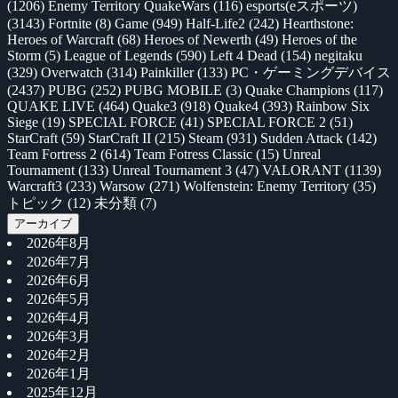
(1206)
Enemy Territory QuakeWars
(116)
esports(eスポーツ)
(3143)
Fortnite
(8)
Game
(949)
Half-Life2
(242)
Hearthstone:
Heroes of Warcraft
(68)
Heroes of Newerth
(49)
Heroes of the
Storm
(5)
League of Legends
(590)
Left 4 Dead
(154)
negitaku
(329)
Overwatch
(314)
Painkiller
(133)
PC・ゲーミングデバイス
(2437)
PUBG
(252)
PUBG MOBILE
(3)
Quake Champions
(117)
QUAKE LIVE
(464)
Quake3
(918)
Quake4
(393)
Rainbow Six
Siege
(19)
SPECIAL FORCE
(41)
SPECIAL FORCE 2
(51)
StarCraft
(59)
StarCraft II
(215)
Steam
(931)
Sudden Attack
(142)
Team Fortress 2
(614)
Team Fotress Classic
(15)
Unreal
Tournament
(133)
Unreal Tournament 3
(47)
VALORANT
(1139)
Warcraft3
(233)
Warsow
(271)
Wolfenstein: Enemy Territory
(35)
トピック
(12)
未分類
(7)
アーカイブ
2026年8月
2026年7月
2026年6月
2026年5月
2026年4月
2026年3月
2026年2月
2026年1月
2025年12月