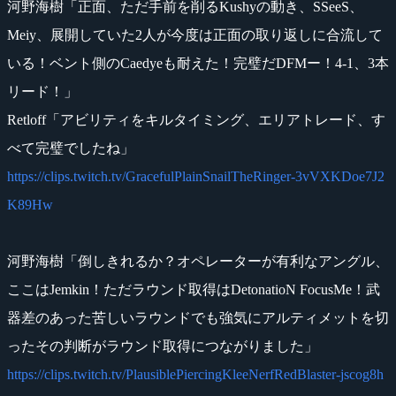
河野海樹「正面、ただ手前を削るKushyの動き、SSeeS、
Meiy、展開していた2人が今度は正面の取り返しに合流して
いる！ベント側のCaedyeも耐えた！完璧だDFMー！4-1、3本
リード！」
Retloff「アビリティをキルタイミング、エリアトレード、す
べて完璧でしたね」
https://clips.twitch.tv/GracefulPlainSnailTheRinger-3vVXKDoe7J2
K89Hw
河野海樹「倒しきれるか？オペレーターが有利なアングル、
ここはJemkin！ただラウンド取得はDetonatioN FocusMe！武
器差のあった苦しいラウンドでも強気にアルティメットを切
ったその判断がラウンド取得につながりました」
https://clips.twitch.tv/PlausiblePiercingKleeNerfRedBlaster-jscog8h