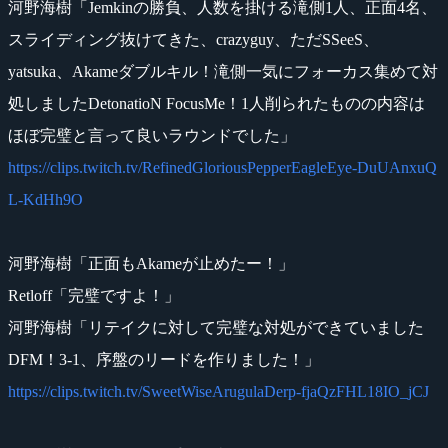
河野海樹「Jemkinの勝負、人数を掛ける滝側1人、正面4名、
スライディング抜けてきた、crazyguy、ただSSeeS、
yatsuka、Akameダブルキル！滝側一気にフォーカス集めて対
処しましたDetonatioN FocusMe！1人削られたものの内容は
ほぼ完璧と言って良いラウンドでした」
https://clips.twitch.tv/RefinedGloriousPepperEagleEye-DuUAnxuQ
L-KdHh9O
河野海樹「正面もAkameが止めたー！」
Retloff「完璧ですよ！」
河野海樹「リテイクに対して完璧な対処ができていました
DFM！3-1、序盤のリードを作りました！」
https://clips.twitch.tv/SweetWiseArugulaDerp-fjaQzFHL18IO_jCJ