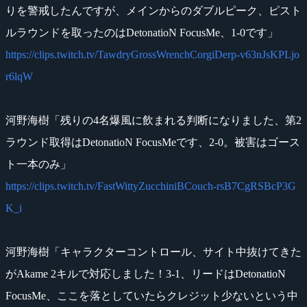
りを警戒したんですが、メインからのダブルピーク、ピスト
ルラウンドを取ったのはDetonatioN FocusMe、1-0です」
https://clips.twitch.tv/TawdryGrossWrenchCorgiDerp-v63nJsKPLjo
r6lqW
河野海樹「残りの4名爆風に飲まれる判断になりました、第2
ラウンド取得はDetonatioN FocusMeです、2-0。被害はゴース
ト一本のみ」
https://clips.twitch.tv/FastWittyZucchiniBCouch-rsB7CgRSBcP3G
K_i
河野海樹「キャラクターコントロール、サイト中抜けてきた
がAkame 2キルで対応しました！3-1、リードはDetonatioN
FocusMe、ここを落としていたらクレジット少ないという中