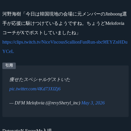
河野海樹「今日は韓国現地の会場に元メンバーのJinboong選
手が応援に駆けつけているようですね。ちょうどMelofovia
コーチがXでポストしていましたね」
https://clips.twitch.tv/NiceViscousScallionFunRun-sbc9fEYZnHDu
YCeL
痩せたスペシャルゲストいた
pic.twitter.com/4Kd73XIZj6
— DFM Melofovia (@revySheryl_inc)
May 3, 2026
DetonatioN FocusMe入場