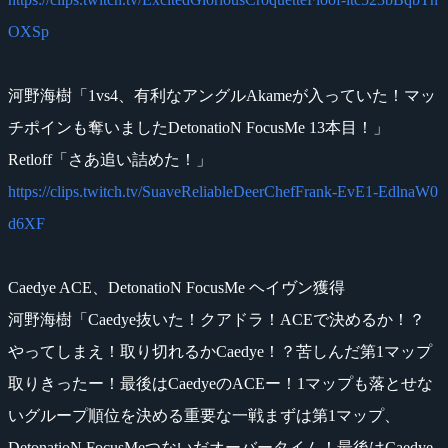
OXSp
河野海樹「1vs4、有利なアングルAkameが入っていた！マッ
チポインも奪いましたDetonatioN FocusMe 13本目！」
Retloff「さあ追い詰めた！」
https://clips.twitch.tv/SuaveReliableDeerChefFrank-EvE1-EdlnaW0
d6XF
Caedye ACE、DetonatioN FocusMe ヘイヴン獲得
河野海樹「Caedye抜いた！クアドラ！ACEで決めるか！？
やってしまえ！取り切れるかCaedye！？苦しんだ第1マップ
取りきったー！最後はCaedyeのACEー！1マップも落とせな
いグループ順位を決める重要な一戦まずは第1マップ、
DetonatioN FocusMeつないだオーバータイム！最後はCaedye