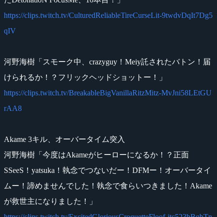
https://clips.twitch.tv/CulturedReliableTireCurseLit-9twdvDqIt7Dg5
qIV
河野海樹「スモーク中、crazyguy！Meiy託されたバトン！届
けられるか！？フリックヘッドショットー！」
https://clips.twitch.tv/BreakableBigVanillaRitzMitz-MvJni58LEtGU
rAA8
Akame 3キル、オーバータイム突入
河野海樹「今度はAkameがヒーローになるか！？正面
SSeeS！yatsuka！執念でつないだー！DFMー！オーバータイ
ムー！諦めませんでした！執念で食らいつきました！Akame
が救世主になりました！」
https://clips.twitch.tv/ExcitedGloriousCroquetteFloof-itc523bBqbTn