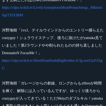
https://clips.twitch.tv/LivelyAmorphousMomPermaSmug-_Mkbzrn
SgrTXD3BM
河野海樹「1vs3、テイルウインドからのエントリー捕らえた
crazyguy！シュラウドステップ、後ろに抜けたがyatsuka見て
いました！第2ラウンドやや削られたものの持ち直しました
DetonatioN FocusMe！」
https://clips.twitch.tv/ShortDeadSushiBigBrother-tCfg-zrnS2zFZ6g
G
河野海樹「ガレージからの射線、ロングからもxfferoが時間
を稼ぐ、解除には入っているんですが、ゆっくり後ろから
crazyguyが入ってきている！ただMeiyのダブルキル！yatsuka
も裏取り気づきました！苦しいリテイクを通したDetonatioN