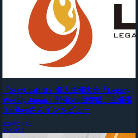
『StarCraft II』個人主催大会「Legacy
Weekly Japan」開催500回突破、主催者
Horikenさんインタビュー
2026年8月5日
StarCraft II