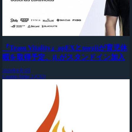
『Team Vitality』apEXとmeziiが育児休
暇を取得予定、jLがスタンドイン加入
2026年8月5日
Counter-Strike 2 (CS2)