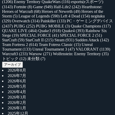
(1206)
Enemy Territory QuakeWars
(116)
esports(eスポーツ)
(3143)
Fortnite
(8)
Game
(949)
Half-Life2
(242)
Hearthstone:
Heroes of Warcraft
(68)
Heroes of Newerth
(49)
Heroes of the
Storm
(5)
League of Legends
(590)
Left 4 Dead
(154)
negitaku
(329)
Overwatch
(314)
Painkiller
(133)
PC・ゲーミングデバイス
(2437)
PUBG
(252)
PUBG MOBILE
(3)
Quake Champions
(117)
QUAKE LIVE
(464)
Quake3
(918)
Quake4
(393)
Rainbow Six
Siege
(19)
SPECIAL FORCE
(41)
SPECIAL FORCE 2
(51)
StarCraft
(59)
StarCraft II
(215)
Steam
(931)
Sudden Attack
(142)
Team Fortress 2
(614)
Team Fotress Classic
(15)
Unreal
Tournament
(133)
Unreal Tournament 3
(47)
VALORANT
(1139)
Warcraft3
(233)
Warsow
(271)
Wolfenstein: Enemy Territory
(35)
トピック
(12)
未分類
(7)
アーカイブ
2026年8月
2026年7月
2026年6月
2026年5月
2026年4月
2026年3月
2026年2月
2026年1月
2025年12月