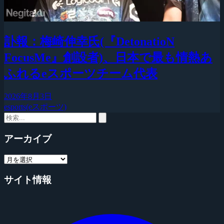
訃報：梅崎伸幸氏(『DetonatioN
FocusMe』創設者)、日本で最も情熱あ
ふれるeスポーツチーム代表
2026年8月3日
esports(eスポーツ)
アーカイブ
サイト情報