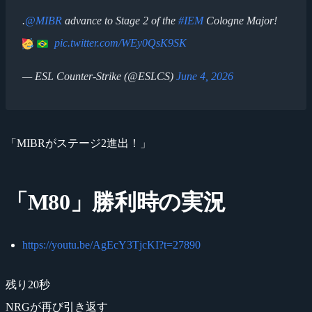
.
@MIBR
advance to Stage 2 of the
#IEM
Cologne Major!
pic.twitter.com/WEy0QsK9SK
— ESL Counter-Strike (@ESLCS)
June 4, 2026
「MIBRがステージ2進出！」
「M80」勝利時の実況
https://youtu.be/AgEcY3TjcKI?t=27890
残り20秒
NRGが再び引き返す