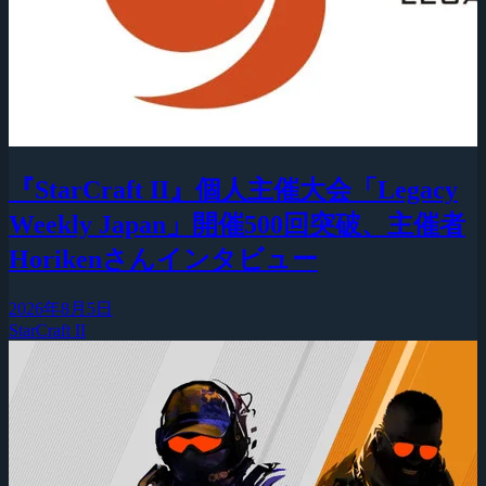
『StarCraft II』個人主催大会「Legacy
Weekly Japan」開催500回突破、主催者
Horikenさんインタビュー
2026年8月5日
StarCraft II