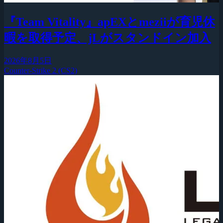
『Team Vitality』apEXとmeziiが育児休
暇を取得予定、jLがスタンドイン加入
2026年8月5日
Counter-Strike 2 (CS2)