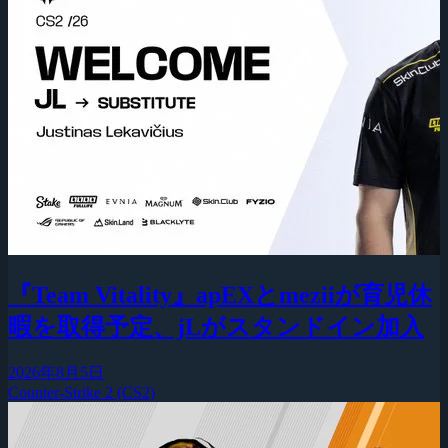
『Team Vitality』apEXとmeziiが育児休
暇を取得予定、jLがスタンドイン加入
2026年8月5日
Counter-Strike 2 (CS2)