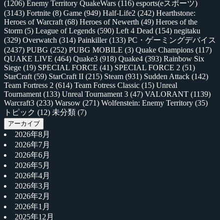
(1206)
Enemy Territory QuakeWars
(116)
esports(eスポーツ)
(3143)
Fortnite
(8)
Game
(949)
Half-Life2
(242)
Hearthstone:
Heroes of Warcraft
(68)
Heroes of Newerth
(49)
Heroes of the
Storm
(5)
League of Legends
(590)
Left 4 Dead
(154)
negitaku
(329)
Overwatch
(314)
Painkiller
(133)
PC・ゲーミングデバイス
(2437)
PUBG
(252)
PUBG MOBILE
(3)
Quake Champions
(117)
QUAKE LIVE
(464)
Quake3
(918)
Quake4
(393)
Rainbow Six
Siege
(19)
SPECIAL FORCE
(41)
SPECIAL FORCE 2
(51)
StarCraft
(59)
StarCraft II
(215)
Steam
(931)
Sudden Attack
(142)
Team Fortress 2
(614)
Team Fotress Classic
(15)
Unreal
Tournament
(133)
Unreal Tournament 3
(47)
VALORANT
(1139)
Warcraft3
(233)
Warsow
(271)
Wolfenstein: Enemy Territory
(35)
トピック
(12)
未分類
(7)
アーカイブ
2026年8月
2026年7月
2026年6月
2026年5月
2026年4月
2026年3月
2026年2月
2026年1月
2025年12月