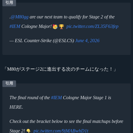
.
@M80gg
are our next team to qualify for Stage 2 of the
#IEM
Cologne Major!
pic.twitter.com/ZL35F63fep
— ESL Counter-Strike (@ESLCS)
June 4, 2026
「M80がステージ2に進出する次のチームになった！」
The final round of the
#IEM
Cologne Major Stage 1 is
HERE.
Check out the bracket below to see the final matchups before
Stage 2!
pic.twitter.com/9jMABwhD1t