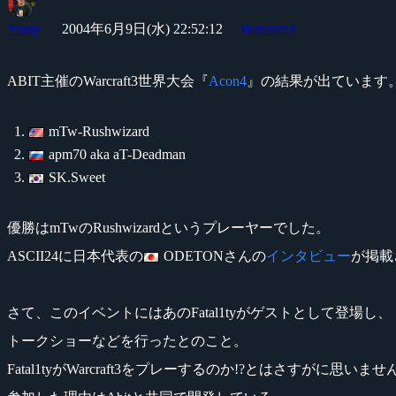
Yossy
2004年6月9日(水) 22:52:12
Warcraft3
ABIT主催のWarcraft3世界大会『
Acon4
』の結果が出ています
mTw-Rushwizard
apm70 aka aT-Deadman
SK.Sweet
優勝はmTwのRushwizardというプレーヤーでした。
ASCII24に日本代表の
ODETONさんの
インタビュー
が掲載
さて、このイベントにはあのFatal1tyがゲストとして登場し、
トークショーなどを行ったとのこと。
Fatal1tyがWarcraft3をプレーするのか!?とはさすがに思い