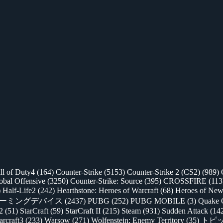
ll of Duty4
(164)
Counter-Strike
(5153)
Counter-Strike 2 (CS2)
(989)
lobal Offensive
(3250)
Counter-Strike: Source
(395)
CROSSFIRE
(113
)
Half-Life2
(242)
Hearthstone: Heroes of Warcraft
(68)
Heroes of New
ゲーミングデバイス
(2437)
PUBG
(252)
PUBG MOBILE
(3)
Quake 
 2
(51)
StarCraft
(59)
StarCraft II
(215)
Steam
(931)
Sudden Attack
(14
rcraft3
(233)
Warsow
(271)
Wolfenstein: Enemy Territory
(35)
トピ