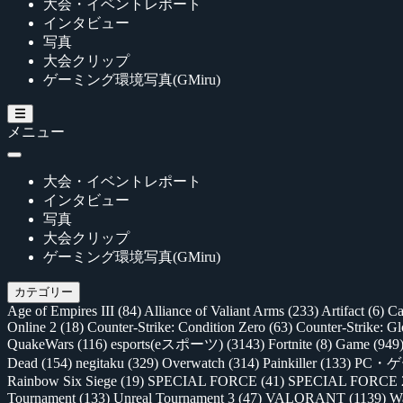
大会・イベントレポート
インタビュー
写真
大会クリップ
ゲーミング環境写真(GMiru)
メニュー
大会・イベントレポート
インタビュー
写真
大会クリップ
ゲーミング環境写真(GMiru)
カテゴリー
Age of Empires III
(84)
Alliance of Valiant Arms
(233)
Artifact
(6)
Ca
Online 2
(18)
Counter-Strike: Condition Zero
(63)
Counter-Strike: G
QuakeWars
(116)
esports(eスポーツ)
(3143)
Fortnite
(8)
Game
(949
Dead
(154)
negitaku
(329)
Overwatch
(314)
Painkiller
(133)
PC・
Rainbow Six Siege
(19)
SPECIAL FORCE
(41)
SPECIAL FORCE
Tournament
(133)
Unreal Tournament 3
(47)
VALORANT
(1139)
Wa