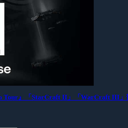
o Tour』「StarCraft II」「WarCr