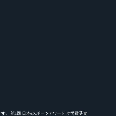
のが苦手です。 第1回 日本eスポーツアワード 功労賞受賞