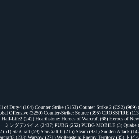
ll of Duty4
(164)
Counter-Strike
(5153)
Counter-Strike 2 (CS2)
(989)
lobal Offensive
(3250)
Counter-Strike: Source
(395)
CROSSFIRE
(113
)
Half-Life2
(242)
Hearthstone: Heroes of Warcraft
(68)
Heroes of New
ゲーミングデバイス
(2437)
PUBG
(252)
PUBG MOBILE
(3)
Quake 
 2
(51)
StarCraft
(59)
StarCraft II
(215)
Steam
(931)
Sudden Attack
(14
rcraft3
(233)
Warsow
(271)
Wolfenstein: Enemy Territory
(35)
トピ