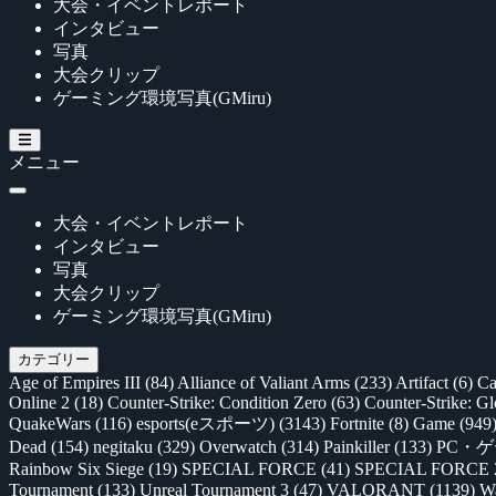
大会・イベントレポート
インタビュー
写真
大会クリップ
ゲーミング環境写真(GMiru)
メニュー
大会・イベントレポート
インタビュー
写真
大会クリップ
ゲーミング環境写真(GMiru)
カテゴリー
Age of Empires III
(84)
Alliance of Valiant Arms
(233)
Artifact
(6)
Ca
Online 2
(18)
Counter-Strike: Condition Zero
(63)
Counter-Strike: G
QuakeWars
(116)
esports(eスポーツ)
(3143)
Fortnite
(8)
Game
(949
Dead
(154)
negitaku
(329)
Overwatch
(314)
Painkiller
(133)
PC・
Rainbow Six Siege
(19)
SPECIAL FORCE
(41)
SPECIAL FORCE
Tournament
(133)
Unreal Tournament 3
(47)
VALORANT
(1139)
Wa