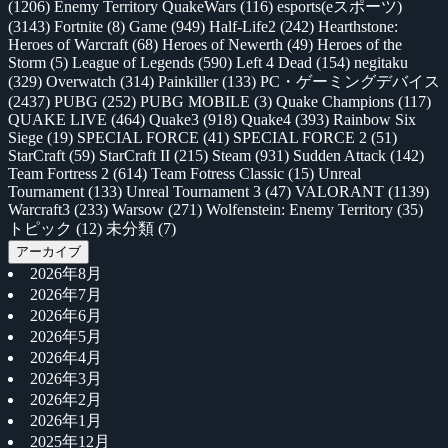
(1206)
Enemy Territory QuakeWars
(116)
esports(eスポーツ)
(3143)
Fortnite
(8)
Game
(949)
Half-Life2
(242)
Hearthstone:
Heroes of Warcraft
(68)
Heroes of Newerth
(49)
Heroes of the
Storm
(5)
League of Legends
(590)
Left 4 Dead
(154)
negitaku
(329)
Overwatch
(314)
Painkiller
(133)
PC・ゲーミングデバイス
(2437)
PUBG
(252)
PUBG MOBILE
(3)
Quake Champions
(117)
QUAKE LIVE
(464)
Quake3
(918)
Quake4
(393)
Rainbow Six
Siege
(19)
SPECIAL FORCE
(41)
SPECIAL FORCE 2
(51)
StarCraft
(59)
StarCraft II
(215)
Steam
(931)
Sudden Attack
(142)
Team Fortress 2
(614)
Team Fotress Classic
(15)
Unreal
Tournament
(133)
Unreal Tournament 3
(47)
VALORANT
(1139)
Warcraft3
(233)
Warsow
(271)
Wolfenstein: Enemy Territory
(35)
トピック
(12)
未分類
(7)
アーカイブ
2026年8月
2026年7月
2026年6月
2026年5月
2026年4月
2026年3月
2026年2月
2026年1月
2025年12月