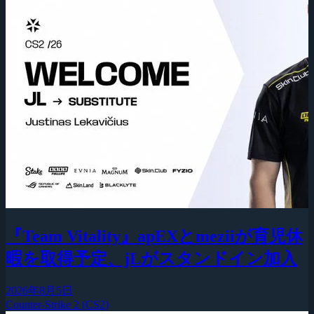
『Team Vitality』apEXとmeziiが育児休
暇を取得予定、jLがスタンドイン加入
2026年8月5日
Counter-Strike 2 (CS2)