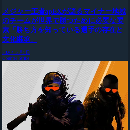
メジャー王者apEXが語るマイナー地域
のチームが世界で勝つために必要な要
素「勝ち方を知っている選手の存在と
文化継承」
2026年2月5日
Counter-Strike