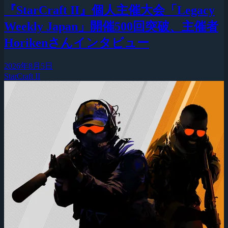
『StarCraft II』個人主催大会「Legacy
Weekly Japan」開催500回突破、主催者
Horikenさんインタビュー
2026年8月5日
StarCraft II