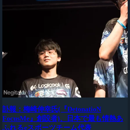
訃報：梅崎伸幸氏(『DetonatioN
FocusMe』創設者)、日本で最も情熱あ
ふれるeスポーツチーム代表