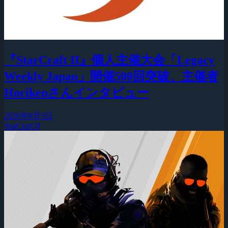
『StarCraft II』個人主催大会「Legacy
Weekly Japan」開催500回突破、主催者
Horikenさんインタビュー
2026年8月5日
StarCraft II