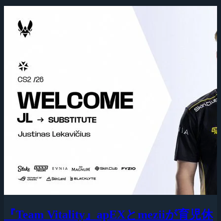
『Team Vitality』apEXとmeziiが育児休