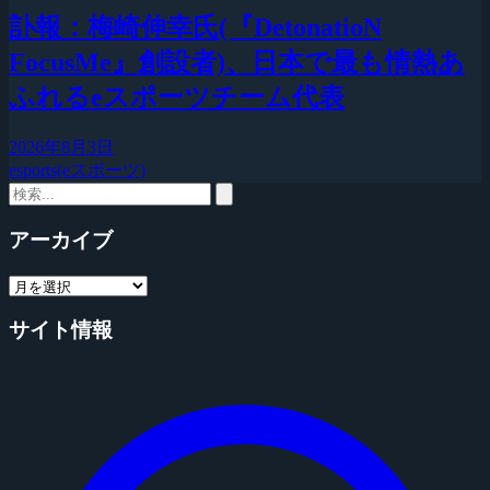
訃報：梅崎伸幸氏(『DetonatioN
FocusMe』創設者)、日本で最も情熱あ
ふれるeスポーツチーム代表
2026年8月3日
esports(eスポーツ)
アーカイブ
サイト情報