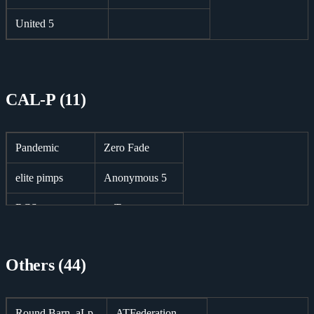
United 5
CAL-P (11)
Pandemic
Zero Fade
elite pimps
Anonymous 5
RCS
cuT
Team D!E
StL
Others (44)
Point Of Impact
|f5| hand of god
EvenFlow
Round Barn .aLp.
ATFederation