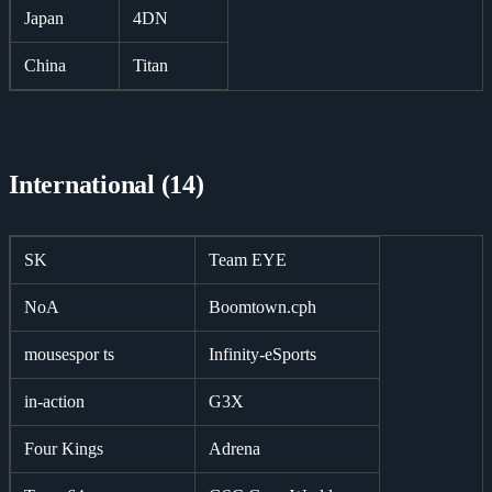
Japan
4DN
China
Titan
International (14)
SK
Team EYE
NoA
Boomtown.cph
mousespor ts
Infinity-eSports
in-action
G3X
Four Kings
Adrena