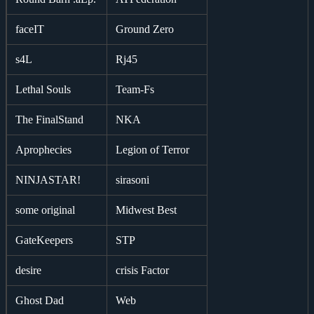
faceIT
Ground Zero
s4L
Rj45
Lethal Souls
Team-Fs
The FinalStand
NKA
Aprophecies
Legion of Terror
NINJASTAR!
sirasoni
some original
Midwest Best
GateKeepers
STP
desire
crisis Factor
Ghost Dad
Web