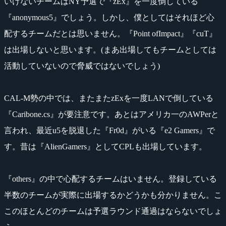
いけないチームはNY予選で『zEx』を一度倒している
『anonymous5』でしょう。しかし、僕としてはそれほど心
配するチームだとは思いません。『Point ofImpact』『cuT』
は出場しないと思います。(まあ出場してもチームとしては
活動していないので脅威ではないでしょう)
CAL-M勢の中では、またまたzExを一度LANで倒している
『Caribone.cs』が要注意です。あとはアメリカ一のAWPerと
言われ、最近u5を脱退した『Fr0d』がいる『e2 Gamers』で
す。昔は『AlienGamers』としてCPLも出場しています。
『others』の中で心配するチームはいません。登録している
半数のチームが実際に出場するかどうかも分かりません。こ
このほとんどのチームは予選ラウンド通過はならないでしょ