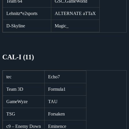
Team 64
GSC.GameWorld
Lehnitz*e2sports
ALTERNATE aTTaX
D-Skyline
Magic_
CAL-I (11)
tec
Echo7
Team 3D
Formula1
GameWyze
TAU
TSG
Forsaken
c9 – Enemy Down
Eminence