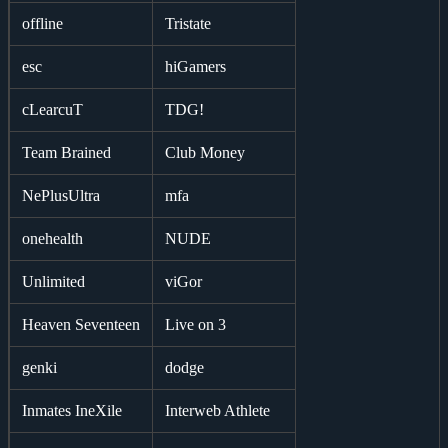
offline
Tristate
esc
hiGamers
cLearcuT
TDG!
Team Brained
Club Money
NePlusUltra
mfa
onehealth
NUDE
Unlimited
viGor
Heaven Seventeen
Live on 3
genki
dodge
Inmates IneXile
Interweb Athlete