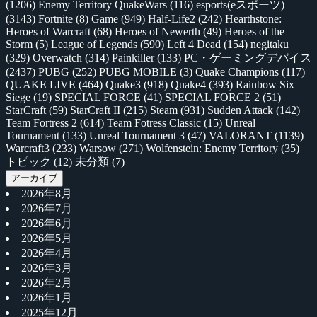
(1206)
Enemy Territory QuakeWars
(116)
esports(eスポーツ)
(3143)
Fortnite
(8)
Game
(949)
Half-Life2
(242)
Hearthstone:
Heroes of Warcraft
(68)
Heroes of Newerth
(49)
Heroes of the
Storm
(5)
League of Legends
(590)
Left 4 Dead
(154)
negitaku
(329)
Overwatch
(314)
Painkiller
(133)
PC・ゲーミングデバイス
(2437)
PUBG
(252)
PUBG MOBILE
(3)
Quake Champions
(117)
QUAKE LIVE
(464)
Quake3
(918)
Quake4
(393)
Rainbow Six
Siege
(19)
SPECIAL FORCE
(41)
SPECIAL FORCE 2
(51)
StarCraft
(59)
StarCraft II
(215)
Steam
(931)
Sudden Attack
(142)
Team Fortress 2
(614)
Team Fotress Classic
(15)
Unreal
Tournament
(133)
Unreal Tournament 3
(47)
VALORANT
(1139)
Warcraft3
(233)
Warsow
(271)
Wolfenstein: Enemy Territory
(35)
トピック
(12)
未分類
(7)
アーカイブ
2026年8月
2026年7月
2026年6月
2026年5月
2026年4月
2026年3月
2026年2月
2026年1月
2025年12月