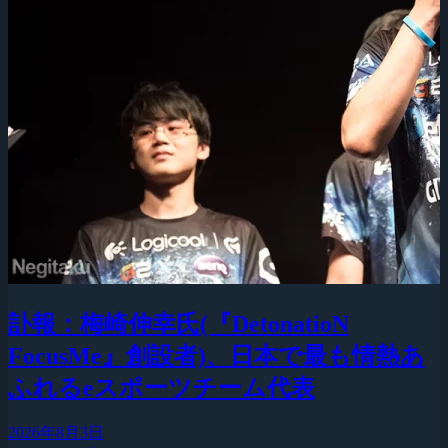
訃報：梅崎伸幸氏(『DetonatioN
FocusMe』創設者)、日本で最も情熱あ
ふれるeスポーツチーム代表
2026年8月3日