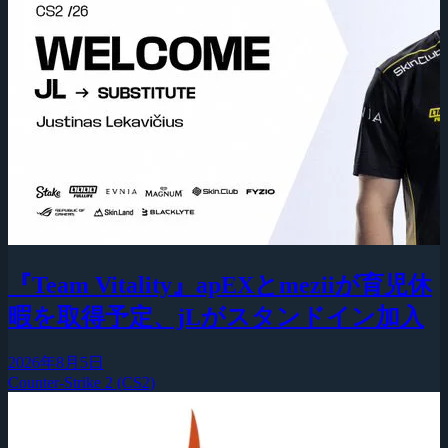
『Team Vitality』apEXとmeziiが育児休
暇を取得予定、jLがスタンドイン加入
2026年8月5日
Counter-Strike 2 (CS2)