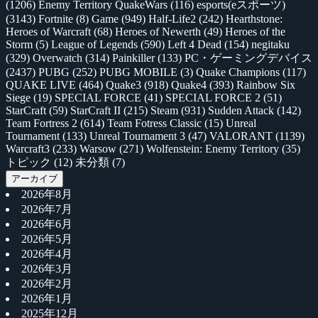
(1206)
Enemy Territory QuakeWars
(116)
esports(eスポーツ)
(3143)
Fortnite
(8)
Game
(949)
Half-Life2
(242)
Hearthstone:
Heroes of Warcraft
(68)
Heroes of Newerth
(49)
Heroes of the
Storm
(5)
League of Legends
(590)
Left 4 Dead
(154)
negitaku
(329)
Overwatch
(314)
Painkiller
(133)
PC・ゲーミングデバイス
(2437)
PUBG
(252)
PUBG MOBILE
(3)
Quake Champions
(117)
QUAKE LIVE
(464)
Quake3
(918)
Quake4
(393)
Rainbow Six
Siege
(19)
SPECIAL FORCE
(41)
SPECIAL FORCE 2
(51)
StarCraft
(59)
StarCraft II
(215)
Steam
(931)
Sudden Attack
(142)
Team Fortress 2
(614)
Team Fotress Classic
(15)
Unreal
Tournament
(133)
Unreal Tournament 3
(47)
VALORANT
(1139)
Warcraft3
(233)
Warsow
(271)
Wolfenstein: Enemy Territory
(35)
トピック
(12)
未分類
(7)
アーカイブ
2026年8月
2026年7月
2026年6月
2026年5月
2026年4月
2026年3月
2026年2月
2026年1月
2025年12月