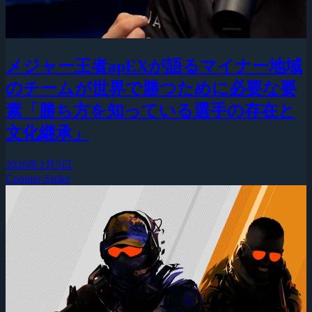
メジャー王者apEXが語るマイナー地域
のチームが世界で勝つために必要な要
素「勝ち方を知っている選手の存在と
文化継承」
2026年2月5日
Counter-Strike