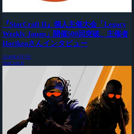
『StarCraft II』個人主催大会「Legacy
Weekly Japan」開催500回突破、主催者
Horikenさんインタビュー
2026年8月5日
StarCraft II