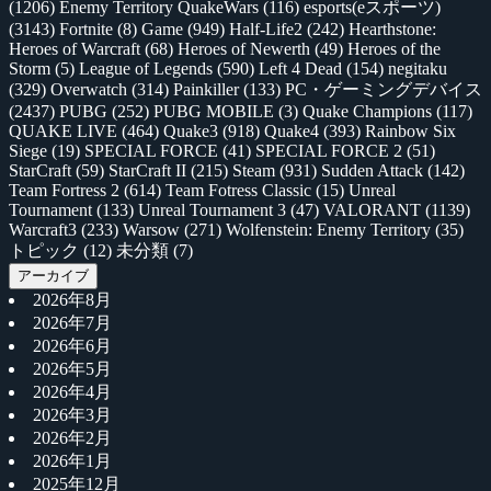
(1206)
Enemy Territory QuakeWars
(116)
esports(eスポーツ)
(3143)
Fortnite
(8)
Game
(949)
Half-Life2
(242)
Hearthstone:
Heroes of Warcraft
(68)
Heroes of Newerth
(49)
Heroes of the
Storm
(5)
League of Legends
(590)
Left 4 Dead
(154)
negitaku
(329)
Overwatch
(314)
Painkiller
(133)
PC・ゲーミングデバイス
(2437)
PUBG
(252)
PUBG MOBILE
(3)
Quake Champions
(117)
QUAKE LIVE
(464)
Quake3
(918)
Quake4
(393)
Rainbow Six
Siege
(19)
SPECIAL FORCE
(41)
SPECIAL FORCE 2
(51)
StarCraft
(59)
StarCraft II
(215)
Steam
(931)
Sudden Attack
(142)
Team Fortress 2
(614)
Team Fotress Classic
(15)
Unreal
Tournament
(133)
Unreal Tournament 3
(47)
VALORANT
(1139)
Warcraft3
(233)
Warsow
(271)
Wolfenstein: Enemy Territory
(35)
トピック
(12)
未分類
(7)
アーカイブ
2026年8月
2026年7月
2026年6月
2026年5月
2026年4月
2026年3月
2026年2月
2026年1月
2025年12月