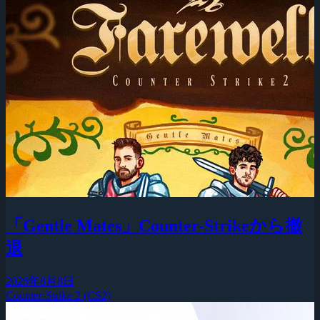
「Gentle Mates」Counter-Strikeから撤
退
2026年8月8日
Counter-Strike 2 (CS2)