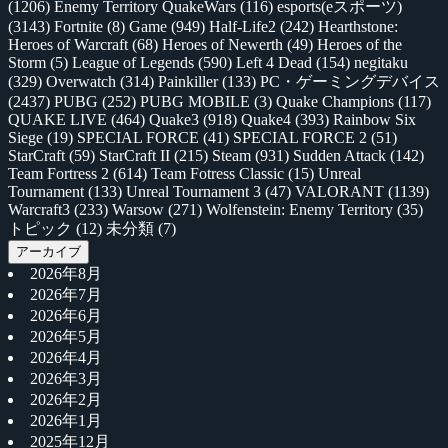
(1206)
Enemy Territory QuakeWars
(116)
esports(eスポーツ)
(3143)
Fortnite
(8)
Game
(949)
Half-Life2
(242)
Hearthstone:
Heroes of Warcraft
(68)
Heroes of Newerth
(49)
Heroes of the
Storm
(5)
League of Legends
(590)
Left 4 Dead
(154)
negitaku
(329)
Overwatch
(314)
Painkiller
(133)
PC・ゲーミングデバイス
(2437)
PUBG
(252)
PUBG MOBILE
(3)
Quake Champions
(117)
QUAKE LIVE
(464)
Quake3
(918)
Quake4
(393)
Rainbow Six
Siege
(19)
SPECIAL FORCE
(41)
SPECIAL FORCE 2
(51)
StarCraft
(59)
StarCraft II
(215)
Steam
(931)
Sudden Attack
(142)
Team Fortress 2
(614)
Team Fotress Classic
(15)
Unreal
Tournament
(133)
Unreal Tournament 3
(47)
VALORANT
(1139)
Warcraft3
(233)
Warsow
(271)
Wolfenstein: Enemy Territory
(35)
トピック
(12)
未分類
(7)
アーカイブ
2026年8月
2026年7月
2026年6月
2026年5月
2026年4月
2026年3月
2026年2月
2026年1月
2025年12月