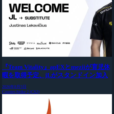
『Team Vitality』apEXとmeziiが育児休
暇を取得予定、jLがスタンドイン加入
2026年8月5日
Counter-Strike 2 (CS2)