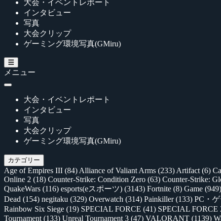
大会・イベントレポート
インタビュー
写真
大会クリップ
ゲーミング環境写真(GMiru)
メニュー
大会・イベントレポート
インタビュー
写真
大会クリップ
ゲーミング環境写真(GMiru)
カテゴリー
Age of Empires III
(84)
Alliance of Valiant Arms
(233)
Artifact
(6)
Ca
Online 2
(18)
Counter-Strike: Condition Zero
(63)
Counter-Strike: G
QuakeWars
(116)
esports(eスポーツ)
(3143)
Fortnite
(8)
Game
(949
Dead
(154)
negitaku
(329)
Overwatch
(314)
Painkiller
(133)
PC・
Rainbow Six Siege
(19)
SPECIAL FORCE
(41)
SPECIAL FORCE
Tournament
(133)
Unreal Tournament 3
(47)
VALORANT
(1139)
Wa