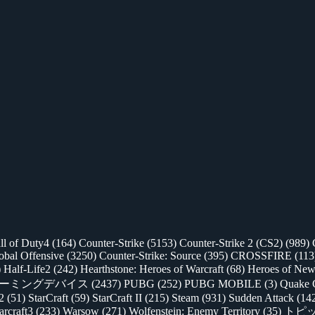
ll of Duty4
(164)
Counter-Strike
(5153)
Counter-Strike 2 (CS2)
(989)
lobal Offensive
(3250)
Counter-Strike: Source
(395)
CROSSFIRE
(113
)
Half-Life2
(242)
Hearthstone: Heroes of Warcraft
(68)
Heroes of New
ゲーミングデバイス
(2437)
PUBG
(252)
PUBG MOBILE
(3)
Quake 
 2
(51)
StarCraft
(59)
StarCraft II
(215)
Steam
(931)
Sudden Attack
(14
rcraft3
(233)
Warsow
(271)
Wolfenstein: Enemy Territory
(35)
トピ