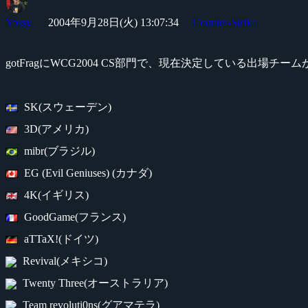
Yossy
2004年9月28日(火) 13:07:34
Counter-Strike
gotFragにWCG2004 CS部門で、現在決定している出場チ
SK(スウェーデン)
3D(アメリカ)
mibr(ブラジル)
EG (Evil Geniuses) (カナダ)
4K(イギリス)
GoodGame(フランス)
aTTaX!(ドイツ)
Revival(メキシコ)
Twenty Three(オーストラリア)
Team revoluti0ns(グアマテラ)