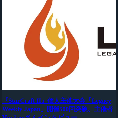
『StarCraft II』個人主催大会「Legacy
Weekly Japan」開催500回突破、主催者
Horikenさんインタビュー