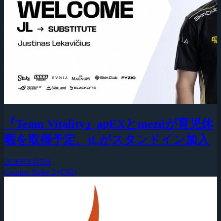
『Team Vitality』apEXとmeziiが育児休
暇を取得予定、jLがスタンドイン加入
2026年8月5日
Counter-Strike 2 (CS2)