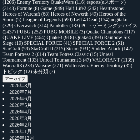
(1206)
Enemy Territory QuakeWars
(116)
esports(eスポーツ)
(3143)
Fortnite
(8)
Game
(949)
Half-Life2
(242)
Hearthstone:
Heroes of Warcraft
(68)
Heroes of Newerth
(49)
Heroes of the
Storm
(5)
League of Legends
(590)
Left 4 Dead
(154)
negitaku
(329)
Overwatch
(314)
Painkiller
(133)
PC・ゲーミングデバイス
(2437)
PUBG
(252)
PUBG MOBILE
(3)
Quake Champions
(117)
QUAKE LIVE
(464)
Quake3
(918)
Quake4
(393)
Rainbow Six
Siege
(19)
SPECIAL FORCE
(41)
SPECIAL FORCE 2
(51)
StarCraft
(59)
StarCraft II
(215)
Steam
(931)
Sudden Attack
(142)
Team Fortress 2
(614)
Team Fotress Classic
(15)
Unreal
Tournament
(133)
Unreal Tournament 3
(47)
VALORANT
(1139)
Warcraft3
(233)
Warsow
(271)
Wolfenstein: Enemy Territory
(35)
トピック
(12)
未分類
(7)
アーカイブ
2026年8月
2026年7月
2026年6月
2026年5月
2026年4月
2026年3月
2026年2月
2026年1月
2025年12月