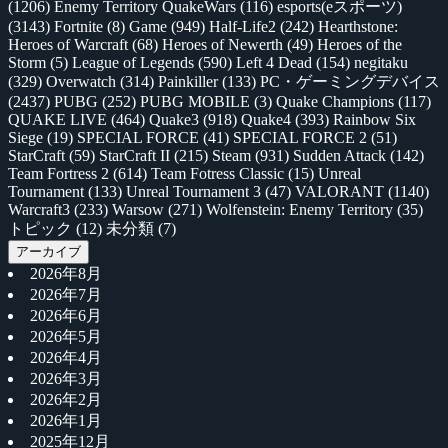
(1206)
Enemy Territory QuakeWars
(116)
esports(eスポーツ)
(3143)
Fortnite
(8)
Game
(949)
Half-Life2
(242)
Hearthstone:
Heroes of Warcraft
(68)
Heroes of Newerth
(49)
Heroes of the
Storm
(5)
League of Legends
(590)
Left 4 Dead
(154)
negitaku
(329)
Overwatch
(314)
Painkiller
(133)
PC・ゲーミングデバイス
(2437)
PUBG
(252)
PUBG MOBILE
(3)
Quake Champions
(117)
QUAKE LIVE
(464)
Quake3
(918)
Quake4
(393)
Rainbow Six
Siege
(19)
SPECIAL FORCE
(41)
SPECIAL FORCE 2
(51)
StarCraft
(59)
StarCraft II
(215)
Steam
(931)
Sudden Attack
(142)
Team Fortress 2
(614)
Team Fotress Classic
(15)
Unreal
Tournament
(133)
Unreal Tournament 3
(47)
VALORANT
(1140)
Warcraft3
(233)
Warsow
(271)
Wolfenstein: Enemy Territory
(35)
トピック
(12)
未分類
(7)
アーカイブ
2026年8月
2026年7月
2026年6月
2026年5月
2026年4月
2026年3月
2026年2月
2026年1月
2025年12月