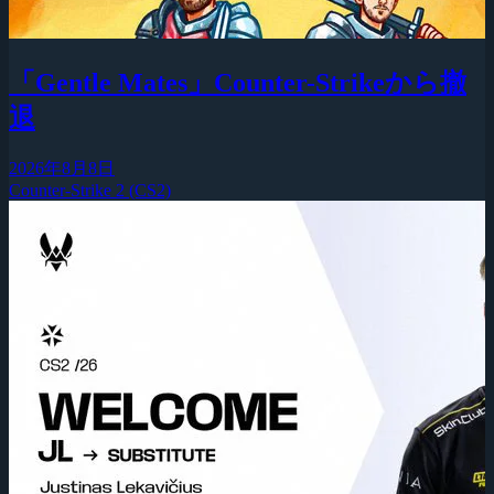
「Gentle Mates」Counter-Strikeから撤
退
2026年8月8日
Counter-Strike 2 (CS2)