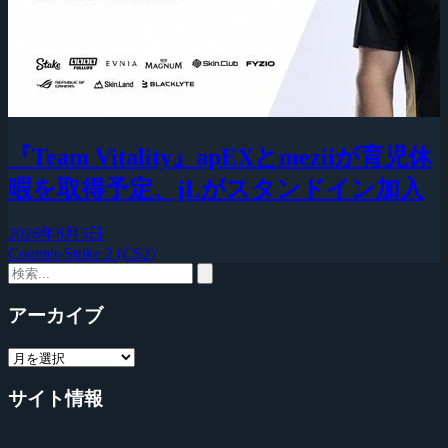
『Team Vitality』apEXとmeziiが育児休
暇を取得予定、jLがスタンドイン加入
2026年8月5日
Counter-Strike 2 (CS2)
アーカイブ
サイト情報