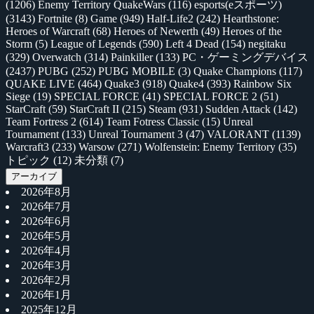
(1206)
Enemy Territory QuakeWars
(116)
esports(eスポーツ)
(3143)
Fortnite
(8)
Game
(949)
Half-Life2
(242)
Hearthstone:
Heroes of Warcraft
(68)
Heroes of Newerth
(49)
Heroes of the
Storm
(5)
League of Legends
(590)
Left 4 Dead
(154)
negitaku
(329)
Overwatch
(314)
Painkiller
(133)
PC・ゲーミングデバイス
(2437)
PUBG
(252)
PUBG MOBILE
(3)
Quake Champions
(117)
QUAKE LIVE
(464)
Quake3
(918)
Quake4
(393)
Rainbow Six
Siege
(19)
SPECIAL FORCE
(41)
SPECIAL FORCE 2
(51)
StarCraft
(59)
StarCraft II
(215)
Steam
(931)
Sudden Attack
(142)
Team Fortress 2
(614)
Team Fotress Classic
(15)
Unreal
Tournament
(133)
Unreal Tournament 3
(47)
VALORANT
(1139)
Warcraft3
(233)
Warsow
(271)
Wolfenstein: Enemy Territory
(35)
トピック
(12)
未分類
(7)
アーカイブ
2026年8月
2026年7月
2026年6月
2026年5月
2026年4月
2026年3月
2026年2月
2026年1月
2025年12月