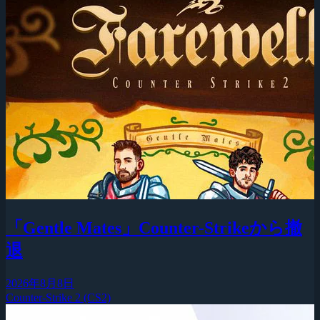
「Gentle Mates」Counter-Strikeから撤
退
2026年8月8日
Counter-Strike 2 (CS2)