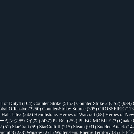
ll of Duty4
(164)
Counter-Strike
(5153)
Counter-Strike 2 (CS2)
(989)
lobal Offensive
(3250)
Counter-Strike: Source
(395)
CROSSFIRE
(113
)
Half-Life2
(242)
Hearthstone: Heroes of Warcraft
(68)
Heroes of New
ゲーミングデバイス
(2437)
PUBG
(252)
PUBG MOBILE
(3)
Quake 
 2
(51)
StarCraft
(59)
StarCraft II
(215)
Steam
(931)
Sudden Attack
(14
rcraft3
(233)
Warsow
(271)
Wolfenstein: Enemy Territory
(35)
トピ