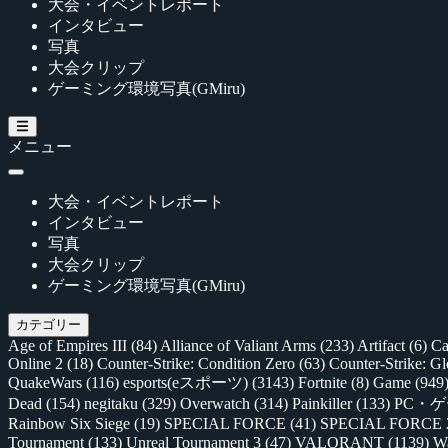
大会・イベントレポート
インタビュー
写真
大会クリップ
ゲーミング環境写真(GMiru)
メニュー
大会・イベントレポート
インタビュー
写真
大会クリップ
ゲーミング環境写真(GMiru)
カテゴリー
Age of Empires III
(84)
Alliance of Valiant Arms
(233)
Artifact
(6)
Ca
Online 2
(18)
Counter-Strike: Condition Zero
(63)
Counter-Strike: G
QuakeWars
(116)
esports(eスポーツ)
(3143)
Fortnite
(8)
Game
(949
Dead
(154)
negitaku
(329)
Overwatch
(314)
Painkiller
(133)
PC・
Rainbow Six Siege
(19)
SPECIAL FORCE
(41)
SPECIAL FORCE
Tournament
(133)
Unreal Tournament 3
(47)
VALORANT
(1139)
Wa