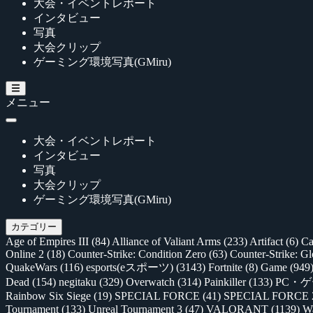
大会・イベントレポート
インタビュー
写真
大会クリップ
ゲーミング環境写真(GMiru)
メニュー
大会・イベントレポート
インタビュー
写真
大会クリップ
ゲーミング環境写真(GMiru)
カテゴリー
Age of Empires III
(84)
Alliance of Valiant Arms
(233)
Artifact
(6)
Ca
Online 2
(18)
Counter-Strike: Condition Zero
(63)
Counter-Strike: G
QuakeWars
(116)
esports(eスポーツ)
(3143)
Fortnite
(8)
Game
(949
Dead
(154)
negitaku
(329)
Overwatch
(314)
Painkiller
(133)
PC・
Rainbow Six Siege
(19)
SPECIAL FORCE
(41)
SPECIAL FORCE
Tournament
(133)
Unreal Tournament 3
(47)
VALORANT
(1139)
Wa