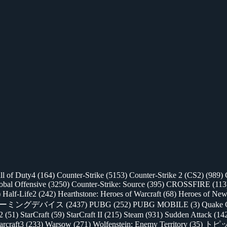
ll of Duty4
(164)
Counter-Strike
(5153)
Counter-Strike 2 (CS2)
(989)
lobal Offensive
(3250)
Counter-Strike: Source
(395)
CROSSFIRE
(113
)
Half-Life2
(242)
Hearthstone: Heroes of Warcraft
(68)
Heroes of New
ゲーミングデバイス
(2437)
PUBG
(252)
PUBG MOBILE
(3)
Quake 
 2
(51)
StarCraft
(59)
StarCraft II
(215)
Steam
(931)
Sudden Attack
(14
rcraft3
(233)
Warsow
(271)
Wolfenstein: Enemy Territory
(35)
トピ