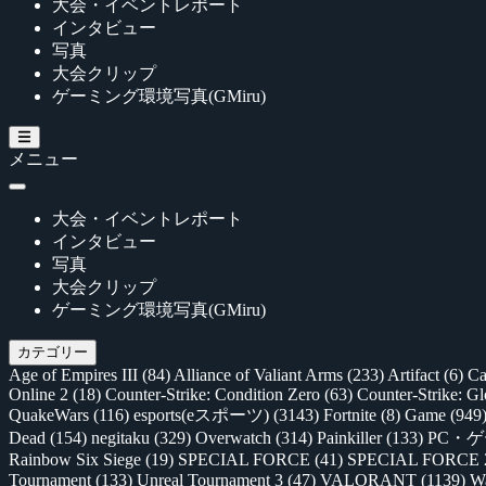
大会・イベントレポート
インタビュー
写真
大会クリップ
ゲーミング環境写真(GMiru)
メニュー
大会・イベントレポート
インタビュー
写真
大会クリップ
ゲーミング環境写真(GMiru)
カテゴリー
Age of Empires III
(84)
Alliance of Valiant Arms
(233)
Artifact
(6)
Ca
Online 2
(18)
Counter-Strike: Condition Zero
(63)
Counter-Strike: G
QuakeWars
(116)
esports(eスポーツ)
(3143)
Fortnite
(8)
Game
(949
Dead
(154)
negitaku
(329)
Overwatch
(314)
Painkiller
(133)
PC・
Rainbow Six Siege
(19)
SPECIAL FORCE
(41)
SPECIAL FORCE
Tournament
(133)
Unreal Tournament 3
(47)
VALORANT
(1139)
Wa