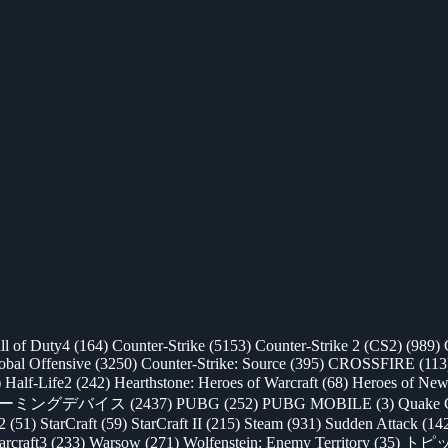
ll of Duty4
(164)
Counter-Strike
(5153)
Counter-Strike 2 (CS2)
(989)
lobal Offensive
(3250)
Counter-Strike: Source
(395)
CROSSFIRE
(113
)
Half-Life2
(242)
Hearthstone: Heroes of Warcraft
(68)
Heroes of New
ゲーミングデバイス
(2437)
PUBG
(252)
PUBG MOBILE
(3)
Quake 
 2
(51)
StarCraft
(59)
StarCraft II
(215)
Steam
(931)
Sudden Attack
(14
rcraft3
(233)
Warsow
(271)
Wolfenstein: Enemy Territory
(35)
トピ