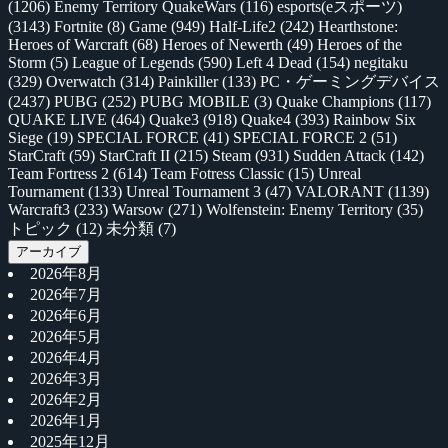
(1206)
Enemy Territory QuakeWars
(116)
esports(eスポーツ)
(3143)
Fortnite
(8)
Game
(949)
Half-Life2
(242)
Hearthstone:
Heroes of Warcraft
(68)
Heroes of Newerth
(49)
Heroes of the
Storm
(5)
League of Legends
(590)
Left 4 Dead
(154)
negitaku
(329)
Overwatch
(314)
Painkiller
(133)
PC・ゲーミングデバイス
(2437)
PUBG
(252)
PUBG MOBILE
(3)
Quake Champions
(117)
QUAKE LIVE
(464)
Quake3
(918)
Quake4
(393)
Rainbow Six
Siege
(19)
SPECIAL FORCE
(41)
SPECIAL FORCE 2
(51)
StarCraft
(59)
StarCraft II
(215)
Steam
(931)
Sudden Attack
(142)
Team Fortress 2
(614)
Team Fotress Classic
(15)
Unreal
Tournament
(133)
Unreal Tournament 3
(47)
VALORANT
(1139)
Warcraft3
(233)
Warsow
(271)
Wolfenstein: Enemy Territory
(35)
トピック
(12)
未分類
(7)
アーカイブ
2026年8月
2026年7月
2026年6月
2026年5月
2026年4月
2026年3月
2026年2月
2026年1月
2025年12月