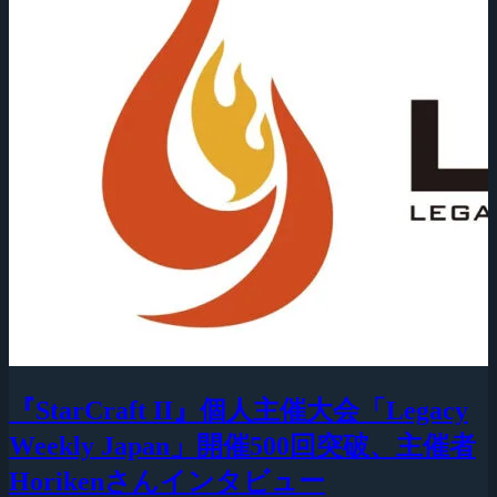
『StarCraft II』個人主催大会「Legacy
Weekly Japan」開催500回突破、主催者
Horikenさんインタビュー