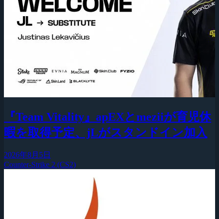
『Team Vitality』apEXとmeziiが育児休
暇を取得予定、jLがスタンドイン加入
2026年8月5日
Counter-Strike 2 (CS2)