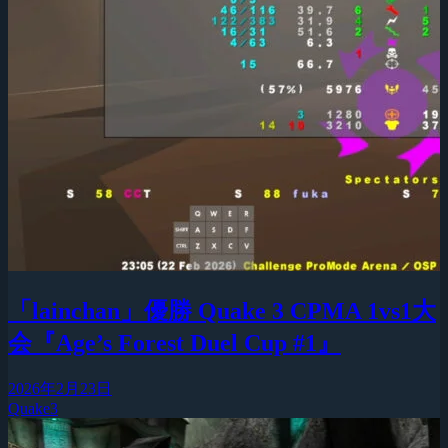
「lainchan」優勝 Quake 3 CPMA 1vs1大
会『Age’s Forest Duel Cup #1』
2026年2月23日
Quake3