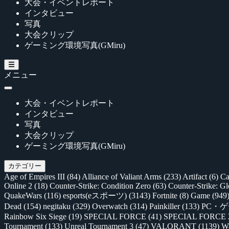
大会・イベントレポート
インタビュー
写真
大会クリップ
ゲーミング環境写真(GMiru)
メニュー
大会・イベントレポート
インタビュー
写真
大会クリップ
ゲーミング環境写真(GMiru)
カテゴリー
Age of Empires III
(84)
Alliance of Valiant Arms
(233)
Artifact
(6)
Ca
Online 2
(18)
Counter-Strike: Condition Zero
(63)
Counter-Strike: G
QuakeWars
(116)
esports(eスポーツ)
(3143)
Fortnite
(8)
Game
(949
Dead
(154)
negitaku
(329)
Overwatch
(314)
Painkiller
(133)
PC・
Rainbow Six Siege
(19)
SPECIAL FORCE
(41)
SPECIAL FORCE
Tournament
(133)
Unreal Tournament 3
(47)
VALORANT
(1139)
Wa