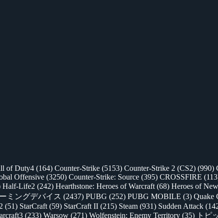
ll of Duty4
(164)
Counter-Strike
(5153)
Counter-Strike 2 (CS2)
(990)
lobal Offensive
(3250)
Counter-Strike: Source
(395)
CROSSFIRE
(113
)
Half-Life2
(242)
Hearthstone: Heroes of Warcraft
(68)
Heroes of New
ゲーミングデバイス
(2437)
PUBG
(252)
PUBG MOBILE
(3)
Quake 
 2
(51)
StarCraft
(59)
StarCraft II
(215)
Steam
(931)
Sudden Attack
(14
rcraft3
(233)
Warsow
(271)
Wolfenstein: Enemy Territory
(35)
トピ