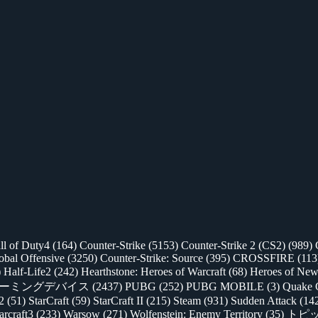
ll of Duty4
(164)
Counter-Strike
(5153)
Counter-Strike 2 (CS2)
(989)
lobal Offensive
(3250)
Counter-Strike: Source
(395)
CROSSFIRE
(113
)
Half-Life2
(242)
Hearthstone: Heroes of Warcraft
(68)
Heroes of New
ゲーミングデバイス
(2437)
PUBG
(252)
PUBG MOBILE
(3)
Quake 
 2
(51)
StarCraft
(59)
StarCraft II
(215)
Steam
(931)
Sudden Attack
(14
rcraft3
(233)
Warsow
(271)
Wolfenstein: Enemy Territory
(35)
トピ