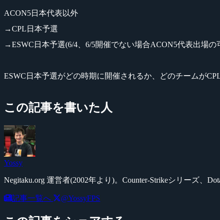
ACON5日本代表以外
→CPL日本予選
→ESWC日本予選(6/4、6/5開催でない場合ACON5代表出場の
ESWC日本予選がどの時期に開催されるか、どのチームがC
この記事を書いた人
Yossy
Negitaku.org 運営者(2002年より)。Counter-Str
記事一覧へ
@YossyFPS