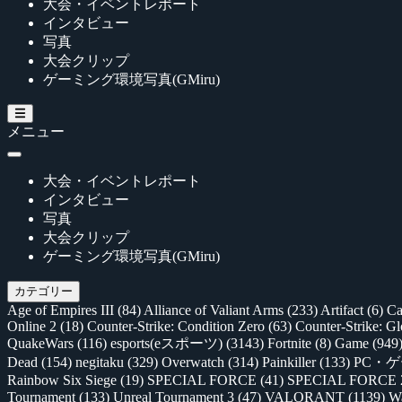
大会・イベントレポート
インタビュー
写真
大会クリップ
ゲーミング環境写真(GMiru)
メニュー
大会・イベントレポート
インタビュー
写真
大会クリップ
ゲーミング環境写真(GMiru)
カテゴリー
Age of Empires III
(84)
Alliance of Valiant Arms
(233)
Artifact
(6)
Ca
Online 2
(18)
Counter-Strike: Condition Zero
(63)
Counter-Strike: G
QuakeWars
(116)
esports(eスポーツ)
(3143)
Fortnite
(8)
Game
(949
Dead
(154)
negitaku
(329)
Overwatch
(314)
Painkiller
(133)
PC・
Rainbow Six Siege
(19)
SPECIAL FORCE
(41)
SPECIAL FORCE
Tournament
(133)
Unreal Tournament 3
(47)
VALORANT
(1139)
Wa