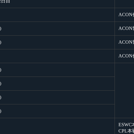
2日目
ACO
)
ACO
)
ACO
ACO
)
)
)
)
ESWC
CPL本