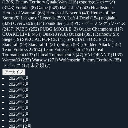
(1206)
Enemy Territory QuakeWars
(116)
esports(eスポーツ)
(3143)
Fortnite
(8)
Game
(949)
Half-Life2
(242)
Hearthstone:
Heroes of Warcraft
(68)
Heroes of Newerth
(49)
Heroes of the
Storm
(5)
League of Legends
(590)
Left 4 Dead
(154)
negitaku
(329)
Overwatch
(314)
Painkiller
(133)
PC・ゲーミングデバイス
(2437)
PUBG
(252)
PUBG MOBILE
(3)
Quake Champions
(117)
QUAKE LIVE
(464)
Quake3
(918)
Quake4
(393)
Rainbow Six
Siege
(19)
SPECIAL FORCE
(41)
SPECIAL FORCE 2
(51)
StarCraft
(59)
StarCraft II
(215)
Steam
(931)
Sudden Attack
(142)
Team Fortress 2
(614)
Team Fotress Classic
(15)
Unreal
Tournament
(133)
Unreal Tournament 3
(47)
VALORANT
(1139)
Warcraft3
(233)
Warsow
(271)
Wolfenstein: Enemy Territory
(35)
トピック
(12)
未分類
(7)
アーカイブ
2026年8月
2026年7月
2026年6月
2026年5月
2026年4月
2026年3月
2026年2月
2026年1月
2025年12月