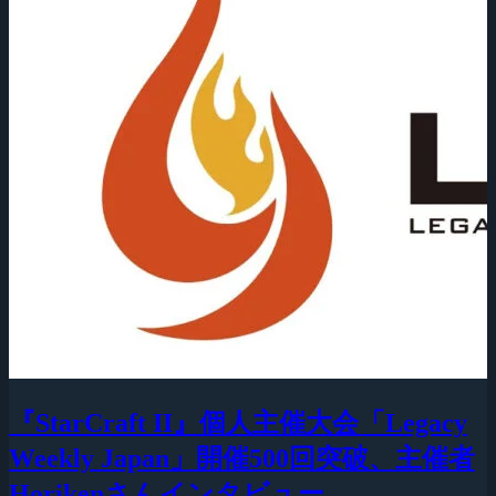
『StarCraft II』個人主催大会「Legacy
Weekly Japan」開催500回突破、主催者
Horikenさんインタビュー