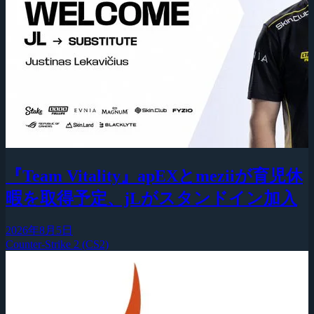
『Team Vitality』apEXとmeziiが育児休
暇を取得予定、jLがスタンドイン加入
2026年8月5日
Counter-Strike 2 (CS2)