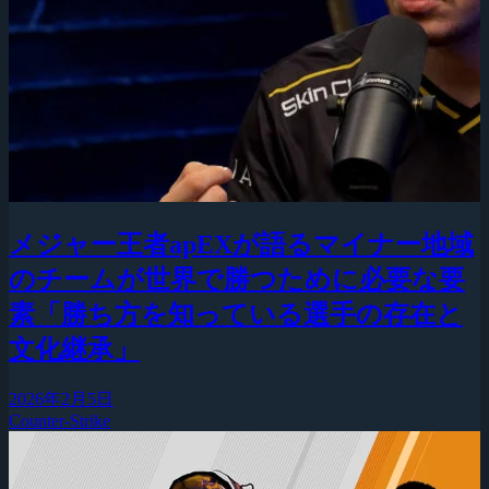
メジャー王者apEXが語るマイナー地域
のチームが世界で勝つために必要な要
素「勝ち方を知っている選手の存在と
文化継承」
2026年2月5日
Counter-Strike