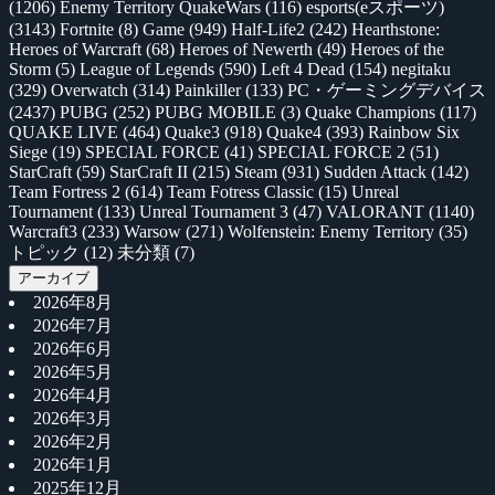
(1206)
Enemy Territory QuakeWars
(116)
esports(eスポーツ)
(3143)
Fortnite
(8)
Game
(949)
Half-Life2
(242)
Hearthstone:
Heroes of Warcraft
(68)
Heroes of Newerth
(49)
Heroes of the
Storm
(5)
League of Legends
(590)
Left 4 Dead
(154)
negitaku
(329)
Overwatch
(314)
Painkiller
(133)
PC・ゲーミングデバイス
(2437)
PUBG
(252)
PUBG MOBILE
(3)
Quake Champions
(117)
QUAKE LIVE
(464)
Quake3
(918)
Quake4
(393)
Rainbow Six
Siege
(19)
SPECIAL FORCE
(41)
SPECIAL FORCE 2
(51)
StarCraft
(59)
StarCraft II
(215)
Steam
(931)
Sudden Attack
(142)
Team Fortress 2
(614)
Team Fotress Classic
(15)
Unreal
Tournament
(133)
Unreal Tournament 3
(47)
VALORANT
(1140)
Warcraft3
(233)
Warsow
(271)
Wolfenstein: Enemy Territory
(35)
トピック
(12)
未分類
(7)
アーカイブ
2026年8月
2026年7月
2026年6月
2026年5月
2026年4月
2026年3月
2026年2月
2026年1月
2025年12月