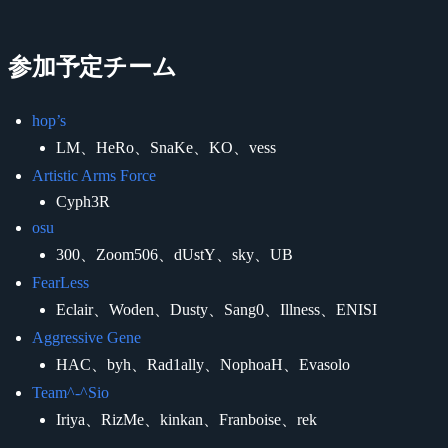
参加予定チーム
hop’s
LM、HeRo、SnaKe、KO、vess
Artistic Arms Force
Cyph3R
osu
300、Zoom506、dUstY、sky、UB
FearLess
Eclair、Woden、Dusty、Sang0、Illness、ENISI
Aggressive Gene
HAC、byh、Rad1ally、NophoaH、Evasolo
Team^-^Sio
Iriya、RizMe、kinkan、Franboise、rek