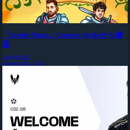
「Gentle Mates」Counter-Strikeから撤
退
2026年8月8日
Counter-Strike 2 (CS2)