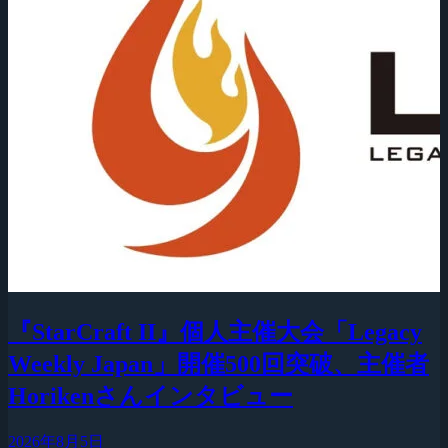
『StarCraft II』個人主催大会「Legacy
Weekly Japan」開催500回突破、主催者
Horikenさんインタビュー
2026年8月5日