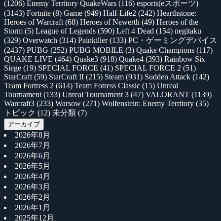
(1206)
Enemy Territory QuakeWars
(116)
esports(eスポーツ)
(3143)
Fortnite
(8)
Game
(949)
Half-Life2
(242)
Hearthstone:
Heroes of Warcraft
(68)
Heroes of Newerth
(49)
Heroes of the
Storm
(5)
League of Legends
(590)
Left 4 Dead
(154)
negitaku
(329)
Overwatch
(314)
Painkiller
(133)
PC・ゲーミングデバイス
(2437)
PUBG
(252)
PUBG MOBILE
(3)
Quake Champions
(117)
QUAKE LIVE
(464)
Quake3
(918)
Quake4
(393)
Rainbow Six
Siege
(19)
SPECIAL FORCE
(41)
SPECIAL FORCE 2
(51)
StarCraft
(59)
StarCraft II
(215)
Steam
(931)
Sudden Attack
(142)
Team Fortress 2
(614)
Team Fotress Classic
(15)
Unreal
Tournament
(133)
Unreal Tournament 3
(47)
VALORANT
(1139)
Warcraft3
(233)
Warsow
(271)
Wolfenstein: Enemy Territory
(35)
トピック
(12)
未分類
(7)
アーカイブ
2026年8月
2026年7月
2026年6月
2026年5月
2026年4月
2026年3月
2026年2月
2026年1月
2025年12月