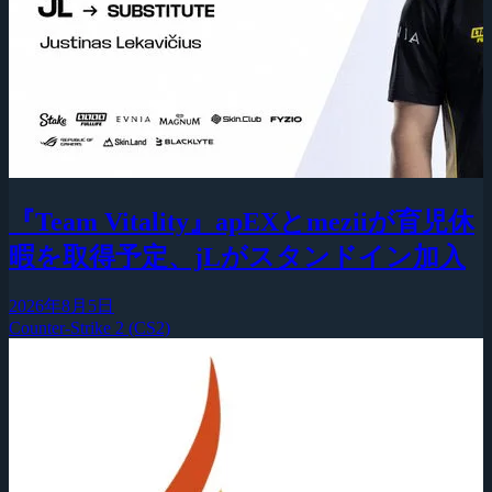
『Team Vitality』apEXとmeziiが育児休
暇を取得予定、jLがスタンドイン加入
2026年8月5日
Counter-Strike 2 (CS2)