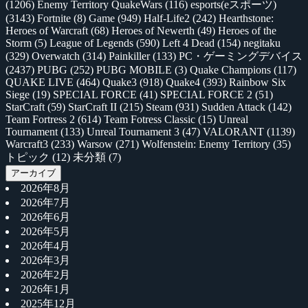
(1206)
Enemy Territory QuakeWars
(116)
esports(eスポーツ)
(3143)
Fortnite
(8)
Game
(949)
Half-Life2
(242)
Hearthstone:
Heroes of Warcraft
(68)
Heroes of Newerth
(49)
Heroes of the
Storm
(5)
League of Legends
(590)
Left 4 Dead
(154)
negitaku
(329)
Overwatch
(314)
Painkiller
(133)
PC・ゲーミングデバイス
(2437)
PUBG
(252)
PUBG MOBILE
(3)
Quake Champions
(117)
QUAKE LIVE
(464)
Quake3
(918)
Quake4
(393)
Rainbow Six
Siege
(19)
SPECIAL FORCE
(41)
SPECIAL FORCE 2
(51)
StarCraft
(59)
StarCraft II
(215)
Steam
(931)
Sudden Attack
(142)
Team Fortress 2
(614)
Team Fotress Classic
(15)
Unreal
Tournament
(133)
Unreal Tournament 3
(47)
VALORANT
(1139)
Warcraft3
(233)
Warsow
(271)
Wolfenstein: Enemy Territory
(35)
トピック
(12)
未分類
(7)
アーカイブ
2026年8月
2026年7月
2026年6月
2026年5月
2026年4月
2026年3月
2026年2月
2026年1月
2025年12月