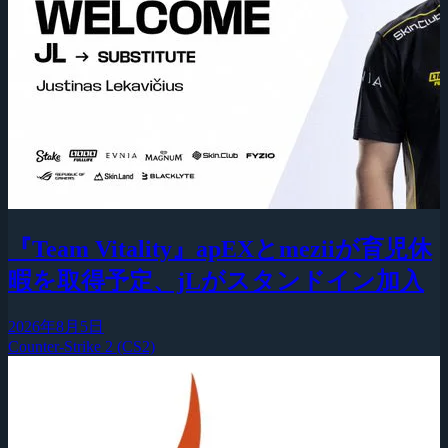
『Team Vitality』apEXとmeziiが育児休
暇を取得予定、jLがスタンドイン加入
2026年8月5日
Counter-Strike 2 (CS2)