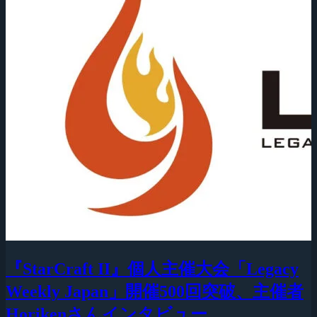
『StarCraft II』個人主催大会「Legacy
Weekly Japan」開催500回突破、主催者
Horikenさんインタビュー