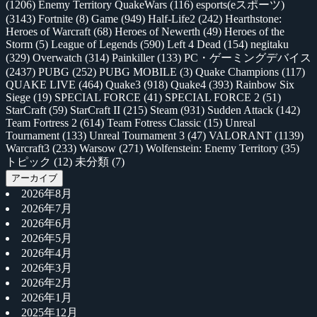
(1206)
Enemy Territory QuakeWars
(116)
esports(eスポーツ)
(3143)
Fortnite
(8)
Game
(949)
Half-Life2
(242)
Hearthstone:
Heroes of Warcraft
(68)
Heroes of Newerth
(49)
Heroes of the
Storm
(5)
League of Legends
(590)
Left 4 Dead
(154)
negitaku
(329)
Overwatch
(314)
Painkiller
(133)
PC・ゲーミングデバイス
(2437)
PUBG
(252)
PUBG MOBILE
(3)
Quake Champions
(117)
QUAKE LIVE
(464)
Quake3
(918)
Quake4
(393)
Rainbow Six
Siege
(19)
SPECIAL FORCE
(41)
SPECIAL FORCE 2
(51)
StarCraft
(59)
StarCraft II
(215)
Steam
(931)
Sudden Attack
(142)
Team Fortress 2
(614)
Team Fotress Classic
(15)
Unreal
Tournament
(133)
Unreal Tournament 3
(47)
VALORANT
(1139)
Warcraft3
(233)
Warsow
(271)
Wolfenstein: Enemy Territory
(35)
トピック
(12)
未分類
(7)
アーカイブ
2026年8月
2026年7月
2026年6月
2026年5月
2026年4月
2026年3月
2026年2月
2026年1月
2025年12月