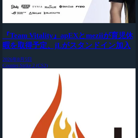
『Team Vitality』apEXとmeziiが育児休
暇を取得予定、jLがスタンドイン加入
2026年8月5日
Counter-Strike 2 (CS2)