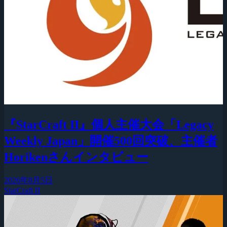
『StarCraft II』個人主催大会「Legacy
Weekly Japan」開催500回突破、主催者
Horikenさんインタビュー
2026年8月5日
StarCraft II