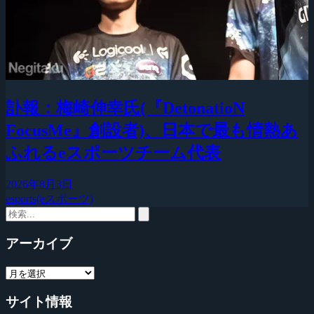
訃報：梅崎伸幸氏(『DetonatioN
FocusMe』創設者)、日本で最も情熱あ
ふれるeスポーツチーム代表
2026年8月3日
esports(eスポーツ)
アーカイブ
サイト情報