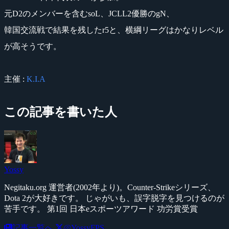
元D2のメンバーを含むsoL、JCLL2優勝のgN、
韓国交流戦で結果を残したr5と、横綱リーグはかなりレベル
が高そうです。
主催 :
K.I.A
この記事を書いた人
Yossy
Negitaku.org 運営者(2002年より)。Counter-Strikeシリーズ、
Dota 2が大好きです。 じゃがいも、誤字脱字を見つけるのが
苦手です。 第1回 日本eスポーツアワード 功労賞受賞
記事一覧へ
@YossyFPS