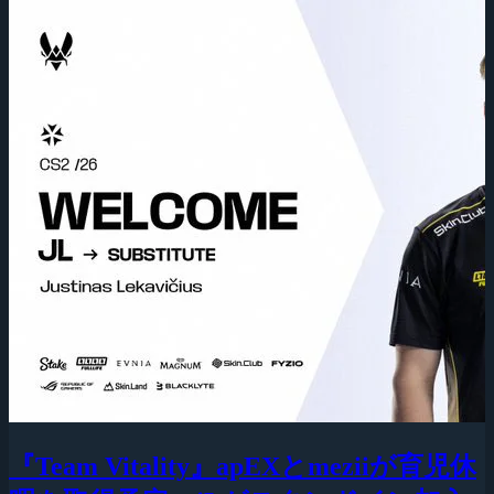
『Team Vitality』apEXとmeziiが育児休