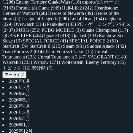
(1206)
Enemy Territory QuakeWars
(116)
esports(eスポーツ)
(3143)
Fortnite
(8)
Game
(949)
Half-Life2
(242)
Hearthstone:
Heroes of Warcraft
(68)
Heroes of Newerth
(49)
Heroes of the
Storm
(5)
League of Legends
(590)
Left 4 Dead
(154)
negitaku
(329)
Overwatch
(314)
Painkiller
(133)
PC・ゲーミングデバイス
(2437)
PUBG
(252)
PUBG MOBILE
(3)
Quake Champions
(117)
QUAKE LIVE
(464)
Quake3
(918)
Quake4
(393)
Rainbow Six
Siege
(19)
SPECIAL FORCE
(41)
SPECIAL FORCE 2
(51)
StarCraft
(59)
StarCraft II
(215)
Steam
(931)
Sudden Attack
(142)
Team Fortress 2
(614)
Team Fotress Classic
(15)
Unreal
Tournament
(133)
Unreal Tournament 3
(47)
VALORANT
(1140)
Warcraft3
(233)
Warsow
(271)
Wolfenstein: Enemy Territory
(35)
トピック
(12)
未分類
(7)
アーカイブ
2026年8月
2026年7月
2026年6月
2026年5月
2026年4月
2026年3月
2026年2月
2026年1月
2025年12月