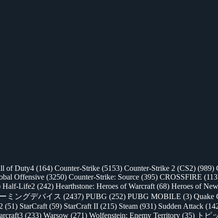
ll of Duty4
(164)
Counter-Strike
(5153)
Counter-Strike 2 (CS2)
(989)
lobal Offensive
(3250)
Counter-Strike: Source
(395)
CROSSFIRE
(113
)
Half-Life2
(242)
Hearthstone: Heroes of Warcraft
(68)
Heroes of New
ゲーミングデバイス
(2437)
PUBG
(252)
PUBG MOBILE
(3)
Quake 
 2
(51)
StarCraft
(59)
StarCraft II
(215)
Steam
(931)
Sudden Attack
(14
rcraft3
(233)
Warsow
(271)
Wolfenstein: Enemy Territory
(35)
トピ