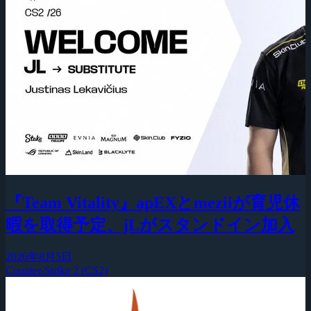
『Team Vitality』apEXとmeziiが育児休
暇を取得予定、jLがスタンドイン加入
2026年8月5日
Counter-Strike 2 (CS2)