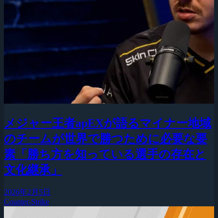
メジャー王者apEXが語るマイナー地域
のチームが世界で勝つために必要な要
素「勝ち方を知っている選手の存在と
文化継承」
2026年2月5日
Counter-Strike