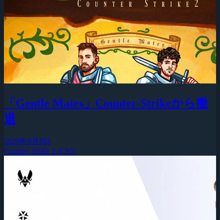
「Gentle Mates」Counter-Strikeから撤
退
2026年8月8日
Counter-Strike 2 (CS2)