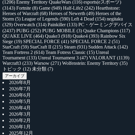
(1206)
Enemy Territory QuakeWars
(116)
esports(eスポーツ)
(3143)
Fortnite
(8)
Game
(949)
Half-Life2
(242)
Hearthstone:
Heroes of Warcraft
(68)
Heroes of Newerth
(49)
Heroes of the
Storm
(5)
League of Legends
(590)
Left 4 Dead
(154)
negitaku
(329)
Overwatch
(314)
Painkiller
(133)
PC・ゲーミングデバイス
(2437)
PUBG
(252)
PUBG MOBILE
(3)
Quake Champions
(117)
QUAKE LIVE
(464)
Quake3
(918)
Quake4
(393)
Rainbow Six
Siege
(19)
SPECIAL FORCE
(41)
SPECIAL FORCE 2
(51)
StarCraft
(59)
StarCraft II
(215)
Steam
(931)
Sudden Attack
(142)
Team Fortress 2
(614)
Team Fotress Classic
(15)
Unreal
Tournament
(133)
Unreal Tournament 3
(47)
VALORANT
(1139)
Warcraft3
(233)
Warsow
(271)
Wolfenstein: Enemy Territory
(35)
トピック
(12)
未分類
(7)
アーカイブ
2026年8月
2026年7月
2026年6月
2026年5月
2026年4月
2026年3月
2026年2月
2026年1月
2025年12月