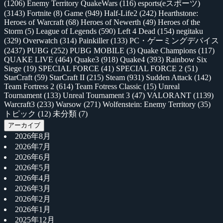
(1206)
Enemy Territory QuakeWars
(116)
esports(eスポーツ)
(3143)
Fortnite
(8)
Game
(949)
Half-Life2
(242)
Hearthstone:
Heroes of Warcraft
(68)
Heroes of Newerth
(49)
Heroes of the
Storm
(5)
League of Legends
(590)
Left 4 Dead
(154)
negitaku
(329)
Overwatch
(314)
Painkiller
(133)
PC・ゲーミングデバイス
(2437)
PUBG
(252)
PUBG MOBILE
(3)
Quake Champions
(117)
QUAKE LIVE
(464)
Quake3
(918)
Quake4
(393)
Rainbow Six
Siege
(19)
SPECIAL FORCE
(41)
SPECIAL FORCE 2
(51)
StarCraft
(59)
StarCraft II
(215)
Steam
(931)
Sudden Attack
(142)
Team Fortress 2
(614)
Team Fotress Classic
(15)
Unreal
Tournament
(133)
Unreal Tournament 3
(47)
VALORANT
(1139)
Warcraft3
(233)
Warsow
(271)
Wolfenstein: Enemy Territory
(35)
トピック
(12)
未分類
(7)
アーカイブ
2026年8月
2026年7月
2026年6月
2026年5月
2026年4月
2026年3月
2026年2月
2026年1月
2025年12月