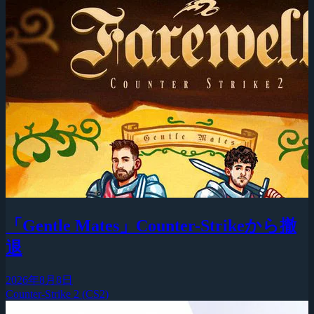
「Gentle Mates」Counter-Strikeから撤
退
2026年8月8日
Counter-Strike 2 (CS2)