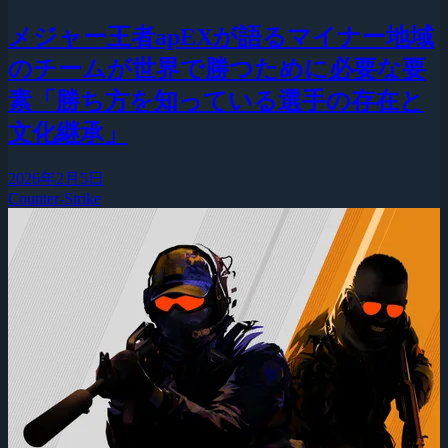
メジャー王者apEXが語るマイナー地域
のチームが世界で勝つために必要な要
素「勝ち方を知っている選手の存在と
文化継承」
2026年2月5日
Counter-Strike