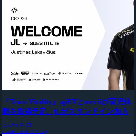
『Team Vitality』apEXとmeziiが育児休
暇を取得予定、jLがスタンドイン加入
2026年8月5日
Counter-Strike 2 (CS2)