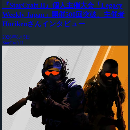
『StarCraft II』個人主催大会「Legacy
Weekly Japan」開催500回突破、主催者
Horikenさんインタビュー
2026年8月5日
StarCraft II