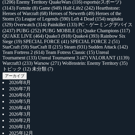
(1206)
Enemy Territory QuakeWars
(116)
esports(eスポーツ)
(3143)
Fortnite
(8)
Game
(949)
Half-Life2
(242)
Hearthstone:
Heroes of Warcraft
(68)
Heroes of Newerth
(49)
Heroes of the
Storm
(5)
League of Legends
(590)
Left 4 Dead
(154)
negitaku
(329)
Overwatch
(314)
Painkiller
(133)
PC・ゲーミングデバイス
(2437)
PUBG
(252)
PUBG MOBILE
(3)
Quake Champions
(117)
QUAKE LIVE
(464)
Quake3
(918)
Quake4
(393)
Rainbow Six
Siege
(19)
SPECIAL FORCE
(41)
SPECIAL FORCE 2
(51)
StarCraft
(59)
StarCraft II
(215)
Steam
(931)
Sudden Attack
(142)
Team Fortress 2
(614)
Team Fotress Classic
(15)
Unreal
Tournament
(133)
Unreal Tournament 3
(47)
VALORANT
(1139)
Warcraft3
(233)
Warsow
(271)
Wolfenstein: Enemy Territory
(35)
トピック
(12)
未分類
(7)
アーカイブ
2026年8月
2026年7月
2026年6月
2026年5月
2026年4月
2026年3月
2026年2月
2026年1月
2025年12月