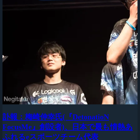
訃報：梅崎伸幸氏(『DetonatioN
FocusMe』創設者)、日本で最も情熱あ
ふれるeスポーツチーム代表