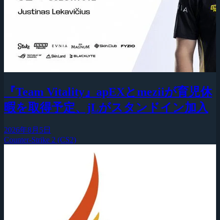
『Team Vitality』apEXとmeziiが育児休
暇を取得予定、jLがスタンドイン加入
2026年8月5日
Counter-Strike 2 (CS2)