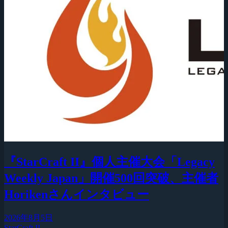
『StarCraft II』個人主催大会「Legacy
Weekly Japan」開催500回突破、主催者
Horikenさんインタビュー
2026年8月5日
StarCraft II