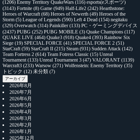
(1206)
Enemy Territory QuakeWars
(116)
esports(eスポーツ)
(3143)
Fortnite
(8)
Game
(949)
Half-Life2
(242)
Hearthstone:
Heroes of Warcraft
(68)
Heroes of Newerth
(49)
Heroes of the
Storm
(5)
League of Legends
(590)
Left 4 Dead
(154)
negitaku
(329)
Overwatch
(314)
Painkiller
(133)
PC・ゲーミングデバイス
(2437)
PUBG
(252)
PUBG MOBILE
(3)
Quake Champions
(117)
QUAKE LIVE
(464)
Quake3
(918)
Quake4
(393)
Rainbow Six
Siege
(19)
SPECIAL FORCE
(41)
SPECIAL FORCE 2
(51)
StarCraft
(59)
StarCraft II
(215)
Steam
(931)
Sudden Attack
(142)
Team Fortress 2
(614)
Team Fotress Classic
(15)
Unreal
Tournament
(133)
Unreal Tournament 3
(47)
VALORANT
(1139)
Warcraft3
(233)
Warsow
(271)
Wolfenstein: Enemy Territory
(35)
トピック
(12)
未分類
(7)
アーカイブ
2026年8月
2026年7月
2026年6月
2026年5月
2026年4月
2026年3月
2026年2月
2026年1月
2025年12月