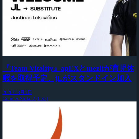
『Team Vitality』apEXとmeziiが育児休
暇を取得予定、jLがスタンドイン加入
2026年8月5日
Counter-Strike 2 (CS2)