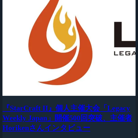
『StarCraft II』個人主催大会「Legacy
Weekly Japan」開催500回突破、主催者
Horikenさんインタビュー