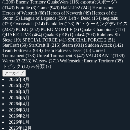
(1206)
Enemy Territory QuakeWars
(116)
esports(eスポーツ)
(3143)
Fortnite
(8)
Game
(949)
Half-Life2
(242)
Hearthstone:
Heroes of Warcraft
(68)
Heroes of Newerth
(49)
Heroes of the
Storm
(5)
League of Legends
(590)
Left 4 Dead
(154)
negitaku
(329)
Overwatch
(314)
Painkiller
(133)
PC・ゲーミングデバイス
(2437)
PUBG
(252)
PUBG MOBILE
(3)
Quake Champions
(117)
QUAKE LIVE
(464)
Quake3
(918)
Quake4
(393)
Rainbow Six
Siege
(19)
SPECIAL FORCE
(41)
SPECIAL FORCE 2
(51)
StarCraft
(59)
StarCraft II
(215)
Steam
(931)
Sudden Attack
(142)
Team Fortress 2
(614)
Team Fotress Classic
(15)
Unreal
Tournament
(133)
Unreal Tournament 3
(47)
VALORANT
(1139)
Warcraft3
(233)
Warsow
(271)
Wolfenstein: Enemy Territory
(35)
トピック
(12)
未分類
(7)
アーカイブ
2026年8月
2026年7月
2026年6月
2026年5月
2026年4月
2026年3月
2026年2月
2026年1月
2025年12月