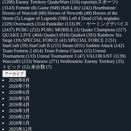
(1206)
Enemy Territory QuakeWars
(116)
esports(eスポーツ)
(3143)
Fortnite
(8)
Game
(949)
Half-Life2
(242)
Hearthstone:
Heroes of Warcraft
(68)
Heroes of Newerth
(49)
Heroes of the
Storm
(5)
League of Legends
(590)
Left 4 Dead
(154)
negitaku
(329)
Overwatch
(314)
Painkiller
(133)
PC・ゲーミングデバイス
(2437)
PUBG
(252)
PUBG MOBILE
(3)
Quake Champions
(117)
QUAKE LIVE
(464)
Quake3
(918)
Quake4
(393)
Rainbow Six
Siege
(19)
SPECIAL FORCE
(41)
SPECIAL FORCE 2
(51)
StarCraft
(59)
StarCraft II
(215)
Steam
(931)
Sudden Attack
(142)
Team Fortress 2
(614)
Team Fotress Classic
(15)
Unreal
Tournament
(133)
Unreal Tournament 3
(47)
VALORANT
(1139)
Warcraft3
(233)
Warsow
(271)
Wolfenstein: Enemy Territory
(35)
トピック
(12)
未分類
(7)
アーカイブ
2026年8月
2026年7月
2026年6月
2026年5月
2026年4月
2026年3月
2026年2月
2026年1月
2025年12月