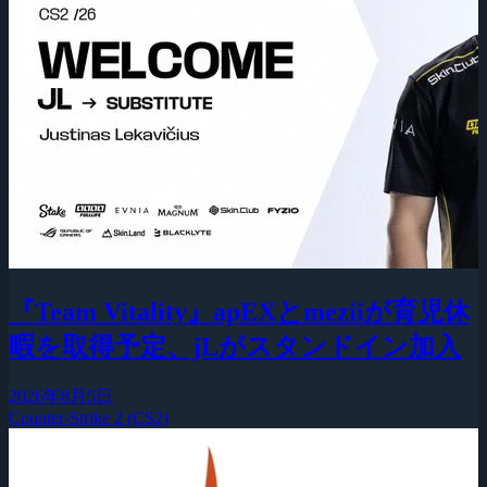
『Team Vitality』apEXとmeziiが育児休
暇を取得予定、jLがスタンドイン加入
2026年8月5日
Counter-Strike 2 (CS2)